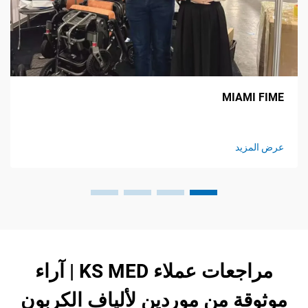
CMEF
MIAM
يد
عرض المز
مراجعات عملاء KS MED | آراء
ة من موردين لألياف الكربون