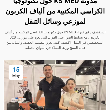
مدونة KS MED حول تكنولوجيا
ي المكتبية من ألياف الكربون
لموزعي وسائل التنقل
استكشف رؤى خبراء KS MED حول تكنولوجيا الكراسي المكتبية من ألياف
الكربون، مع تسليط الضوء على الفوائد التي تعود على موزعي B2B
في التنقل. اكتشف كيف يعزز التصميم الخفيف والمتانة من
قيمة المنتج ورضا العملاء في أسواق الجملة.
15
May