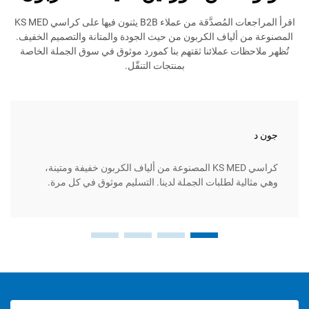
اقرأ المراجعات المُصدَّقة من عملاء B2B يثنون فيها على كراسي KS MED
 ألياف الكربون من حيث الجودة والمتانة والتصميم الخفيف.
ظات عملائنا ثقتهم بنا كمورد موثوق في سوق الجملة الخاصة
بمنتجات التنقّل.
ماريا س
كراسي KS MED المصنوعة من ألياف الكربون خفيفة ومتينة،
ية لطلبات الجملة لدينا. التسليم موثوق في كل مرة.
عملاؤنا 