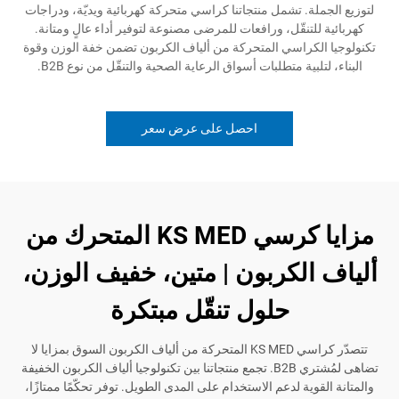
لة. تشمل منتجاتنا كراسي متحركة كهربائية ويديّة، ودراجات
للتنقّل، ورافعات للمرضى مصنوعة لتوفير أداء عالٍ ومتانة.
الكراسي المتحركة من ألياف الكربون تضمن خفة الوزن وقوة
تلبية متطلبات أسواق الرعاية الصحية والتنقّل من نوع B2B.
احصل على عرض سعر
مزايا كرسي KS MED المتحرك من
الكربون | متين، خفيف الوزن،
حلول تنقّل مبتكرة
تتصدّر كراسي KS MED المتحركة من ألياف الكربون السوق بمزايا لا
تضاهى لمُشتري B2B. تجمع منتجاتنا بين تكنولوجيا ألياف الكربون الخفيفة
قوية لدعم الاستخدام على المدى الطويل. توفر تحكّمًا ممتازًا،