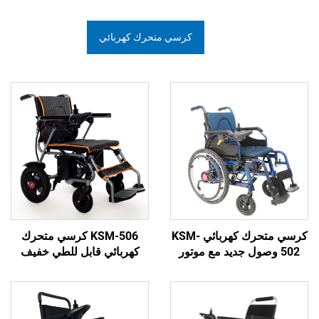
كرسي متحرك كهربائي
كرسي متحرك كهربائي KSM-
KSM-506 كرسي متحرك
ول جديد مع موتور
كهربائي قابل للطي خفيف
ي بعجلات خلفية
الوزن مع سعر منخفض
رها 24 بوصة وبطارية قابلة
للإزالة