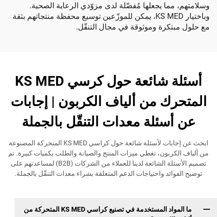
ما يجعلها مُفضّلة لدى مزوّدي الرعاية الصحية.
وباختيار KS MED، يمكن للموزّعين توسيع محفظة منتجاتهم بثقة
كرة وموثوقة في مجال التنقّل.
أسئلة شائعة حول كرسي KS MED
ك من ألياف الكربون | إجابات
سئلة معدات التنقّل بالجملة
ابحث عن إجابات لأسئلة شائعة حول كراسي KS MED المتحركة المصنوعة
ربون، تغطي ميزات المنتج والصيانة والطلب بكميات كبيرة. تم
تصميم الأسئلة الشائعة لدينا للعملاء من الشركات (B2B) لمساعدتهم على
ئد واحتياجات الدعم المتعلقة بشراء معدات التنقّل بالجملة.
ما المواد المستخدمة في تصنيع كراسي KS MED المتحركة من