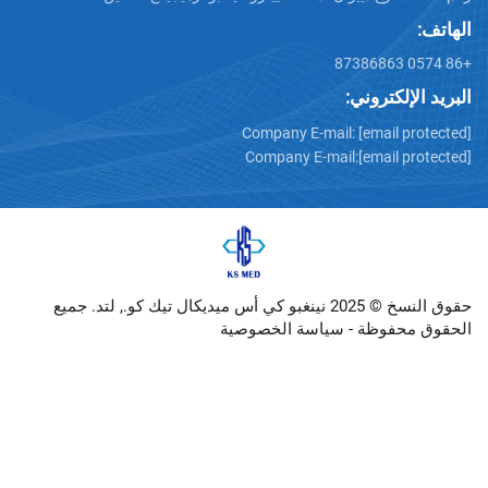
تروني:
Company E-mail:
[emai
Company E-mail:
[emai
حقوق النسخ © 2025 نينغبو كي أس ميديكال تيك كو., لتد. جميع
وظة -
سياسة الخصوصية