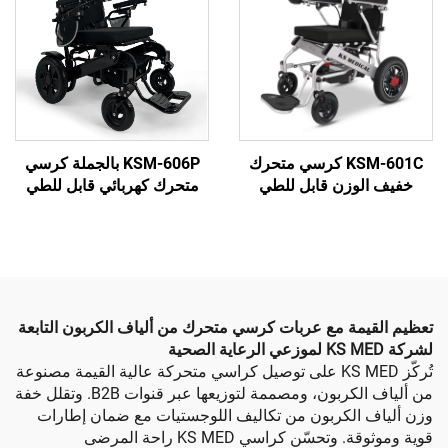
KSM-601C كرسي متحرك
KSM-606P بالجملة كرسي
وزن قابل للطي
متحرك كهربائي قابل للطي
الساخن للسفر مع شهادة CE
مع ظهر قابل للتعديل وقابل
ن إدارة الأغذية
للنقل، يدعم أقصى حمل 250
الأدوية
كجم لكبار السن
ة مع عربات كرسي متحرك من ألياف الكربون التابعة
تُركّز KS MED على توصيل كراسي متحركة عالية القيمة مصنوعة
من ألياف الكربون، ومصممة لتوزيعها عبر قنوات B2B. وتقلل خفة
الكربون من تكاليف اللوجستيات مع ضمان إطارات
قوية وموثوقة. وتحسّن كراسي KS MED راحة المرضى