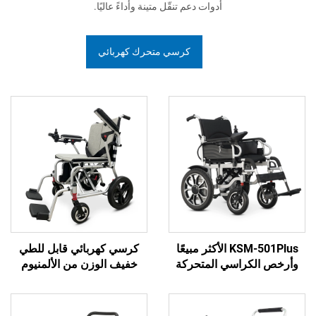
أدوات دعم تنقّل متينة وأداءً عاليًا.
كرسي متحرك كهربائي
KSM-501Plus الأكثر مبيعًا
كرسي كهربائي قابل للطي
كراسي المتحركة
خفيف الوزن من الألمنيوم
القابلة للطي كرسي
الرخيص KSM-506P مع
بائي قابل للطي
محركات بلا فرش وبطارية
فرشاة 500W
ليثيوم 6A/10A