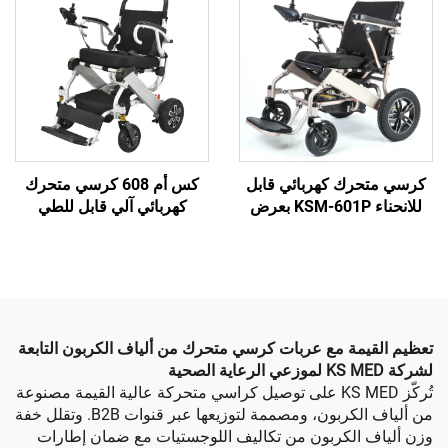
ك كهربائي قابل
كس أم 608 كرسي متحرك
للانحناء KSM-601P بعرض
كهربائي آلي قابل للطي
مقعد 20.5 بوصة وتحمل
الكرسي المتحرك الكهربائي
حمولة 150 كجم للاستخدام
خفيف الوزن يمكن أن تأخذ
ي في الكراسي
على الطائرة
لكهربائية الثقيلة
ة مع عربات كرسي متحرك من ألياف الكربون التابعة
تُركّز KS MED على توصيل كراسي متحركة عالية القيمة مصنوعة
من ألياف الكربون، ومصممة لتوزيعها عبر قنوات B2B. وتقلل خفة
الكربون من تكاليف اللوجستيات مع ضمان إطارات