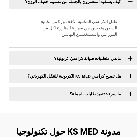
تفيد المشترون بالجملة من تصميم خفيف الوزن؟
 الكراسي المكتبية الأخف وزنًا من تكاليف
ن وتحسن من سهولة المناورة لكل من
زعين والمستخدمين النهائيين.
متطلبات صيانة كراسيّ كربونية؟
KS الكربونية للتنقّل الكهربائي؟
ة تنفيذ طلبات الجملة؟
مدونة KS MED حول تكنولوجيا