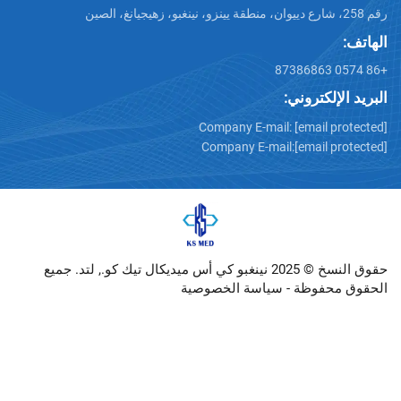
تروني:
Company E-mail:
[emai
Company E-mail:
[emai
حقوق النسخ © 2025 نينغبو كي أس ميديكال تيك كو., لتد. جميع
وظة -
سياسة الخصوصية