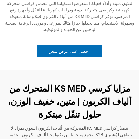
وأداءً خفيفًا. استعرضوا تشكيلتنا التي تتضمن كراسي متحركة
كراسي متحركة يدوية ودراجات كهربائية للتنقّل وأجهزة رفع
المرضى. توفر كراسي KS MED من ألياف الكربون قوةً ومتانةً متفوقة
دام، مما يجعلها خيارًا مثاليًا لموزعي وموردي الرعاية الصحية
الباحثين عن الجودة والموثوقية.
احصل على عرض سعر
مزايا كرسي KS MED المتحرك من
الكربون | متين، خفيف الوزن،
حلول تنقّل مبتكرة
تتصدّر كراسي KS MED المتحركة من ألياف الكربون السوق بمزايا لا
تضاهى لمُشتري B2B. تجمع منتجاتنا بين تكنولوجيا ألياف الكربون الخفيفة