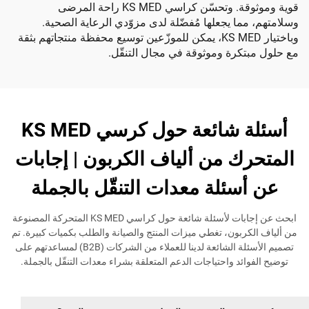
قوية وموثوقة. وتحسّن كراسي KS MED راحة المرضى
ما يجعلها مُفضّلة لدى مزوّدي الرعاية الصحية.
وباختيار KS MED، يمكن للموزّعين توسيع محفظة منتجاتهم بثقة
كرة وموثوقة في مجال التنقّل.
أسئلة شائعة حول كرسي KS MED
ك من ألياف الكربون | إجابات
سئلة معدات التنقّل بالجملة
ابحث عن إجابات لأسئلة شائعة حول كراسي KS MED المتحركة المصنوعة
ربون، تغطي ميزات المنتج والصيانة والطلب بكميات كبيرة. تم
تصميم الأسئلة الشائعة لدينا للعملاء من الشركات (B2B) لمساعدتهم على
ئد واحتياجات الدعم المتعلقة بشراء معدات التنقّل بالجملة.