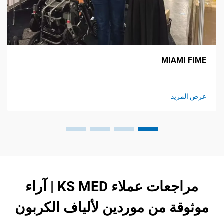
CMEF
MIAM
يد
عرض المز
مراجعات عملاء KS MED | آراء
ة من موردين لألياف الكربون