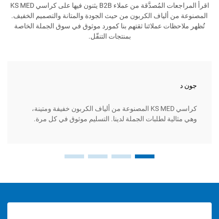
اقرأ المراجعات المُصدَّقة من عملاء B2B يثنون فيها على كراسي KS MED
 ألياف الكربون من حيث الجودة والمتانة والتصميم الخفيف.
ظات عملائنا ثقتهم بنا كمورد موثوق في سوق الجملة الخاصة
بمنتجات التنقّل.
ماريا س
كراسي KS MED المصنوعة من ألياف الكربون خفيفة ومتينة،
ية لطلبات الجملة لدينا. التسليم موثوق في كل مرة.
عملاؤنا 