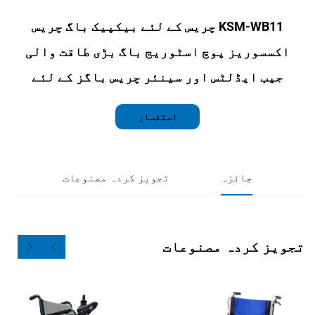
KSM-WB11 چریس کے لئے بیکپیک باگ چریس
یز پوچ اسٹوریج باگ بڑی طاقت والی
یڈلٹس اور سینئر چریس باگز کے لئے
استفسار
جائزہ
تجویز کردہ مصنوعات
ردہ مصنوعات