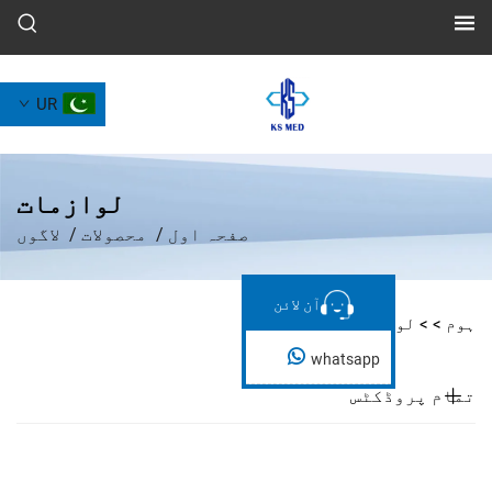
UR
لوازمات
صفحہ اول
/
محصولات
/
لاگوں
آن لائن
آن لائن
ازمات
whatsapp
ڈکٹس