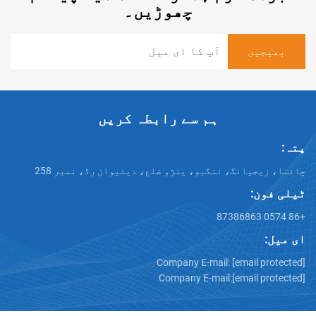
چھوڑیں۔
ہم سے رابطہ کریں
انگ، ننگبو، ینژو ضلع، دیئیوان رڈ، نمبر 258
Company E-mail:
[emai
Company E-mail:
[emai