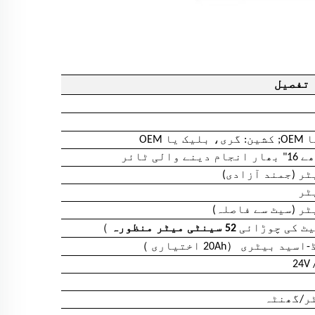
تفصیل
یا OEM
）
ٹ کی چوڑائی
52 سینٹی میٹر منظورہ
）
（
20Ah اختیاری
24V 