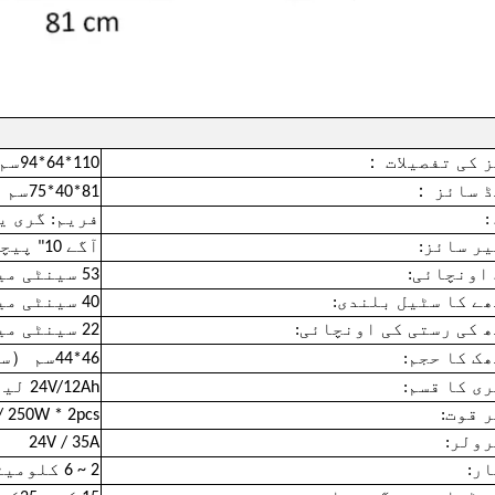
：
 کی تفصیلات
110*64*94سم
：
ڈ سائز
81*40*75سم
:
فریم: گری یا OEM; کشین: گری، بلیک 
ر سائز:
آگے 10" پیچھے 16" بھار انجام دینے والی ٹائر
اونچائی:
53 سینٹی میٹر (جمند آزادی)
ے کا سٹیل بلندی:
40 سینٹی میٹر
 کی رستی کی اونچائی:
22 سینٹی میٹر (سیٹ سے فاصلہ)
（
ک کا حجم:
46*44سم
سی
ی کا قسم:
24V/12Ah لیڈ-اسید بیٹری
 قوت:
/ 250W * 2pcs
ولر:
24V / 35A
ر:
2 ~ 6 کلومیٹر/گھنٹہ