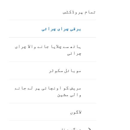
تمام پروڈکٹس
برقی چرای چرائی
ہاتھ سے چلایا جانے والا چرای
چرائی
موبائل سکوٹر
مریض کو اونچائی پر لے جانے
والی مشین
لاگوں
دیگر صنف