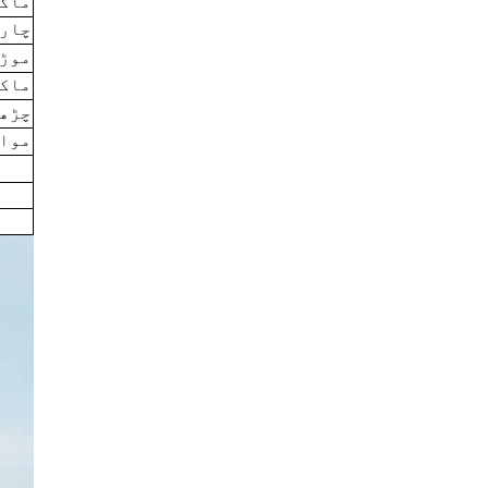
ماکس
چارج
موڑن
ماکس
چڑھن
مواد