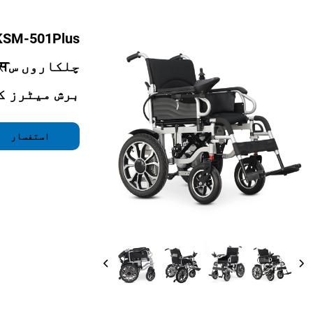
برش میٹرز ک
استفسار