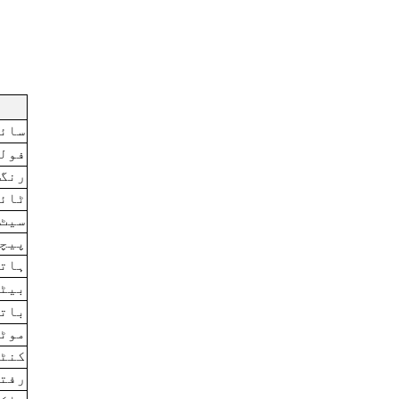
سائز
فول
رنگ 
ٹائی
سیٹ 
پیچھ
ہاتھ
بیٹھ
باتر
موٹر
کنٹر
رفتا