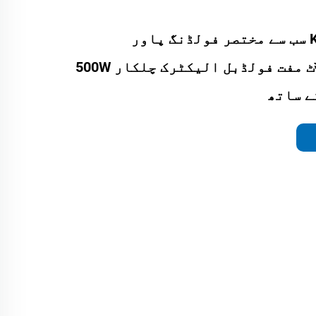
KSM-501Plus سب سے مختصر فولڈنگ پاور
چلکاروں سसٹ مفت فولڈبل الیکٹرک چلکار 500W
ے ساتھ