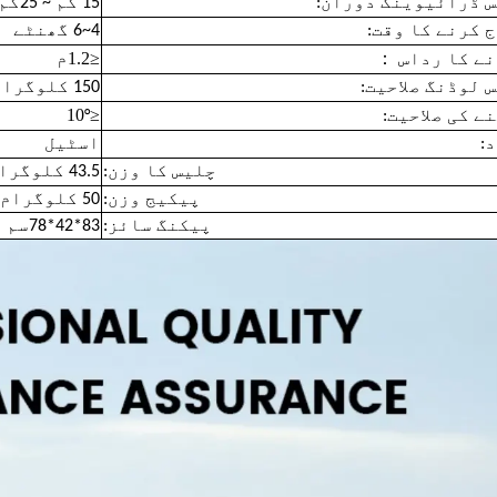
 ڈرائیوینگ دوران:
15 کم ~ 25کم
 کرنے کا وقت:
4~6 گھنٹے
≤1.2
：
ے کا رداس
م
 لوڈنگ صلاحیت:
150 کلوگرام
≤10
ے کی صلاحیت:
°
:
اسٹیل
چلیس کا وزن:
43.5 کلوگرام
پیکیج وزن:
50 کلوگرام
پیکنگ سائز:
83*42*78سم