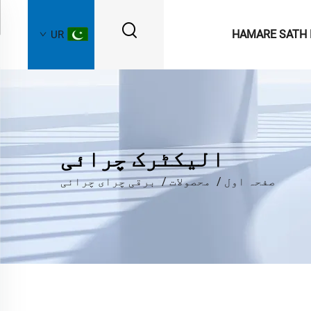
HAMARE SATH 
UR
الیکٹرک چرائی
صفحہ اول
/
محصولات
/
برقی چرای چرائی