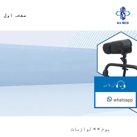
صفحہ اول
آن لائن
آن لائن
whatsapp
ہوم >
>
لوازمات