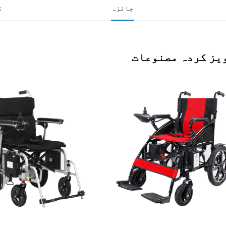
جائزہ
ت
یز کردہ مصنوعات