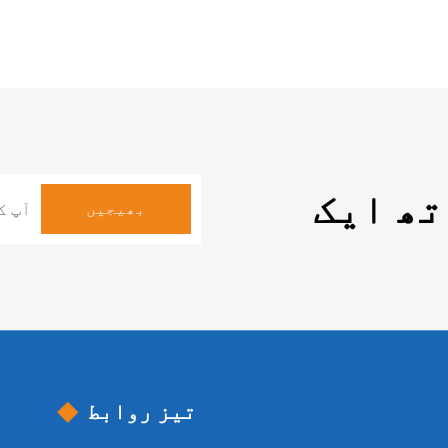
تھ ایک
تیز روابط