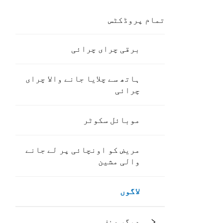
تمام پروڈکٹس
برقی چرای چرائی
ہاتھ سے چلایا جانے والا چرای
چرائی
موبائل سکوٹر
مریض کو اونچائی پر لے جانے
والی مشین
لاگوں
دیگر صنف