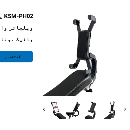
02
ویلچائر واک
بائیک موتار
استفسار