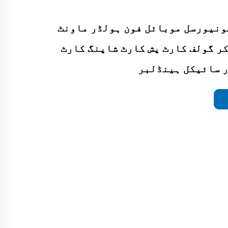
KSM-PH یونیورسل موبائل فون ہولڈر ماونٹ
ر گولف کارٹ پش کارٹ شاپنگ کارٹ
 سائیکل ہینڈلبر