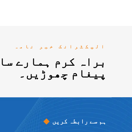
الیکٹرانک خبر نامہ
براہ کرم ہمارے سا
پیغام چھوڑیں۔
ہم سے رابطہ کریں