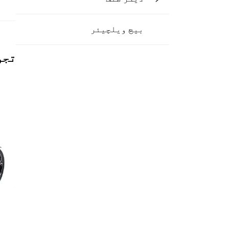
بیچ ویلچیئر
تجو