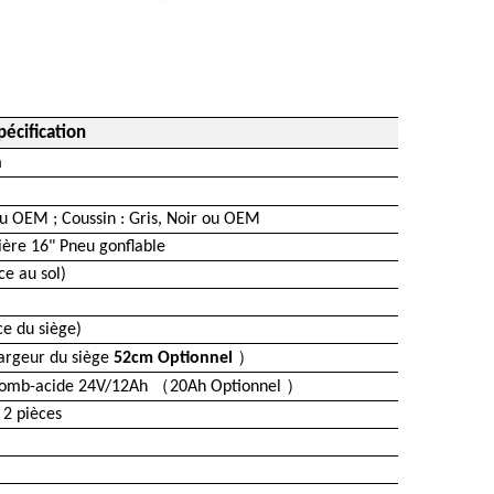
pécification
m
ou OEM ; Coussin : Gris, Noir ou OEM
ière 16" Pneu gonflable
e au sol)
e du siège)
）
argeur du siège
52cm Optionnel
（
）
plomb-acide 24V/12Ah
20Ah Optionnel
 2 pièces