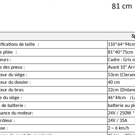
S
：
ifications de taille
110*64*94c
：
le pliée
81*40*75cm
eurs :
Cadre : Gris 
le des pneus :
Avant 10" Arr
eur du siège :
53cm (Cleranc
eur du dossier :
40 cm
eur du bras:
22cm (Distanc
（
le du siège :
46*44cm
L
 de batterie :
batterie au 
sance du moteur:
24V / 250W *
rôleur :
24V / 35A
sse :
2 ~ 6 km/h