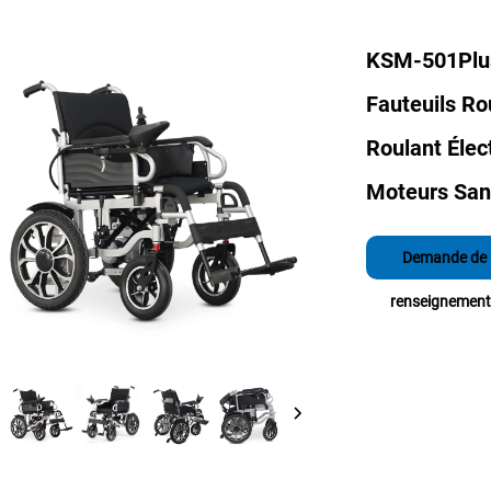
KSM-501Plus
Fauteuils Rou
Roulant Élec
Moteurs San
Demande de
renseignement