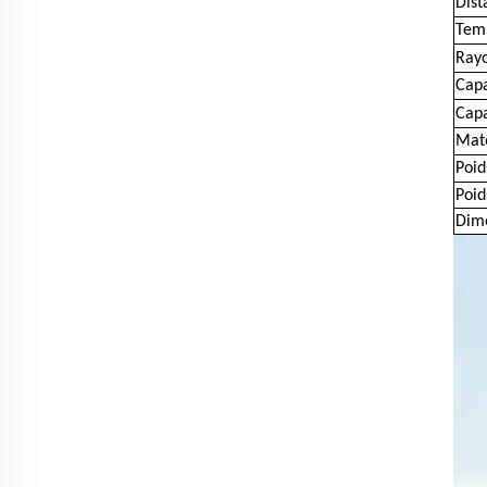
Dist
Temp
Ray
Capa
Capa
Maté
Poid
Poid
Dime