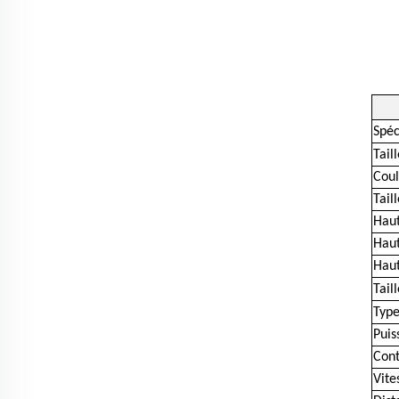
Spéc
Tail
Coul
Tail
Haut
Haut
Haut
Tail
Type
Puis
Cont
Vite