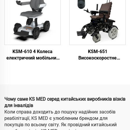
Електроприводі
спінки для інвалідів та
дорослих
KSM-610 4 Колеса
KSM-651
електричний мобільний
Високоскоростне
скутер всесвітній
Бездорожнє Всесвітне
згинальний електричний
Електричне Крісло-
крісло-велосипед
Велосипед з Рамою з
мобільні скутери для
Алюмінієвої Сплаву
пожилого віку
Тяжолий Двигун
Мотузький
Чому саме KS MED серед китайських виробників візків
для інвалідів
Коли справа доходить до пошуку надійних засобів
реабілітації, KS MED є улюбленим брендом для
покупців по всьому світу. Як провідний китайський