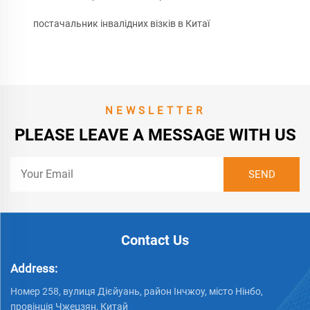
постачальник інвалідних візків в Китаї
NEWSLETTER
PLEASE LEAVE A MESSAGE WITH US
Contact Us
Address:
Номер 258, вулиця Дієйуань, район Інчжоу, місто Нінбо,
провінція Чжецзян, Китай