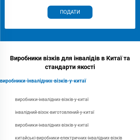
ПОДАТИ
Виробники візків для інвалідів в Китаї та
стандарти якості
виробники-інвалідних-візків-у-китаї
виробники-інвалідних-візків-у-китаї
інвалідний-візок-виготовлений-у-китаї
виробники-інвалідних-візків-у-китаї
китайські-виробники-електричних-інвалідних-візків