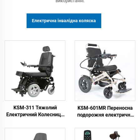
використанні.
Електрична інвалідна коляска
KSM-311 Тяжолий
KSM-601MR Переносна
Електричний Колесниця
подорожня електрична
Для Інвалідів З
коляка з дистанційним
Можливістю Підвищення
керуванням та функцією
Вгору І Вниз На
ручного відкидання