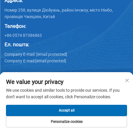
Адреса:
Номер 258, вулиця Дієйуань, район Інчжоу, місто Нінбо,
провінція Чжецзян, Китай
Телефон:
+86 0574 87386863
Ел. пошта:
Company E-mail:
[email protected]
Company E-mail:
[email protected]
We value your privacy
We use cookies and similar tools to provide our services. If you
don't want to accept all cookies, click Personalize cookies.
Авторське право © 2025 Ningbo Ks Medical Tech Co., Ltd.
всі права захищені -
Політика конфіденційності
Accept all
Personalize cookies
ГОЛОВНА
ПРОДУКТИ
ЕЛЕКТРОННА
ТЕЛ