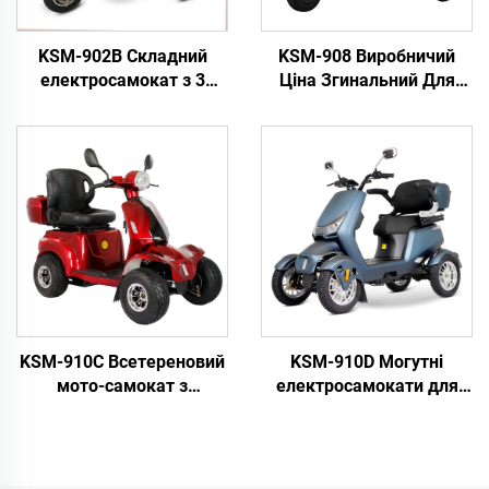
KSM-902B Складний
KSM-908 Виробничий
електросамокат з 3
Ціна Згинальний Для
колесами для дорослих
Інвалідів Мобільні
людей старшого віku,
Скутери Найкраще Для
мобільний самокат для
Модного Стилю
подорожей для людин із
Електричний Скутер Для
обмеженими фізичними
Пенсіонерів
можливостями
KSM-910C Всетереновий
KSM-910D Могутні
мото-самокат з
електросамокати для
подвійним сидінням,
пожилых людей,
важкодутний 4-х
важкодутний 4-х
колесний електричний
колесний електричний
самокат для пожилых
самокат для обмежених