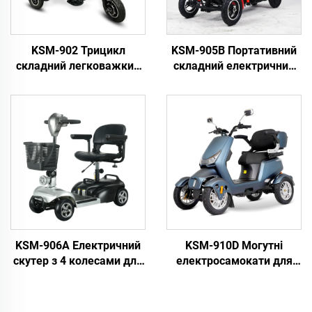
KSM-902 Трицикл
KSM-905B Портативний
складний легковажкий
складний електричний
мобільний
скутер з 4 колесами,
електросамокат 3-х
легкий скутер для
колесний портативний
пожилих інвалідів
електросамокат для
пожилого віку
KSM-906A Електричний
KSM-910D Могутні
скутер з 4 колесами для
електросамокати для
подорожей інвалідів та
пожилых людей,
пожилих осіб
важкодутний 4-х
колесний електричний