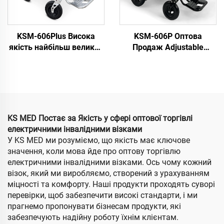
KSM-606Plus Висока
KSM-606P Оптова
якість найбільш великий
Продаж Adjustable
сидіння згинале
Backrestk Електричний
електричне інвалідне
складний візок для
крісло з моторами 24V
інвалідів Портативний
350W * 2
дорожній візок для
інвалідів з
максимальним
KS MED Постає за Якість у сфері оптової торгівлі
навантаженням 250 кг
електричними інвалідними візками
для літніх людей
У KS MED ми розуміємо, що якість має ключове
значення, коли мова йде про оптову торгівлю
електричними інвалідними візками. Ось чому кожний
візок, який ми виробляємо, створений з урахуванням
міцності та комфорту. Наші продукти проходять суворі
перевірки, щоб забезпечити високі стандарти, і ми
прагнемо пропонувати бізнесам продукти, які
забезпечують надійну роботу їхнім клієнтам.