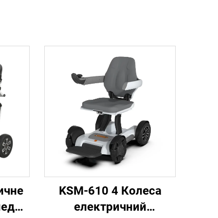
ичне
KSM-610 4 Колеса
пед
електричний