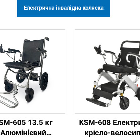
Електрична інвалідна коляска
SM-605 13.5 кг
KSM-608 Електр
Алюмінієвий
крісло-велоси