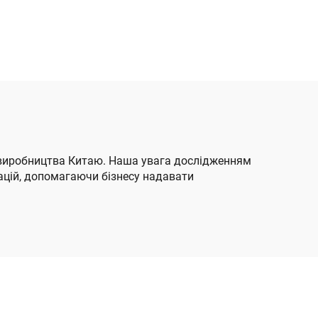
й
мобільний скутер
ість
всесвітній згинальний
ла-
електричний крісло-
жна
велосипед мобільні
така
скутери для пожилого
віку
ки виробництва Китаю. Наша увага дослідженням
вацій, допомагаючи бізнесу надавати