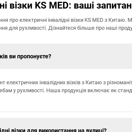
ні візки KS MED: ваші запитан
ання про електричні інвалідні візки KS MED з Китаю.
ня для рухливості. Дізнайтеся більше про наші продук
зків ви пропонуєте?
 електричних інвалідних візків з Китаю з різномані
бам у рухливості. Наша продукція включає як стандар
ідні візки для використання на вулиці?