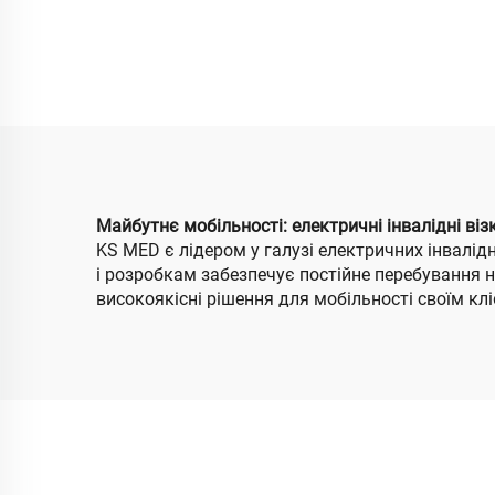
коляка з високим
спиною, яка
Елек
регулюється під кутом
Д
90-160/180°,
автоматичне
складання та
Елек
відкидання з опорами
Майбутнє мобільності: електричні інвалідні ві
KS MED є лідером у галузі електричних інвалід
для ніг
і розробкам забезпечує постійне перебування н
високоякісні рішення для мобільності своїм кл