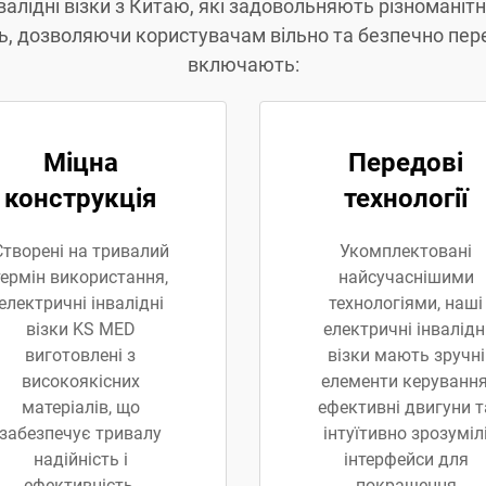
валідні візки з Китаю, які задовольняють різноманітн
ть, дозволяючи користувачам вільно та безпечно пер
включають:
Міцна
Передові
конструкція
технології
Створені на тривалий
Укомплектовані
термін використання,
найсучаснішими
електричні інвалідні
технологіями, наші
візки KS MED
електричні інвалідн
виготовлені з
візки мають зручні
високоякісних
елементи керування
матеріалів, що
ефективні двигуни т
забезпечує тривалу
інтуїтивно зрозуміл
надійність і
інтерфейси для
ефективність.
покращення