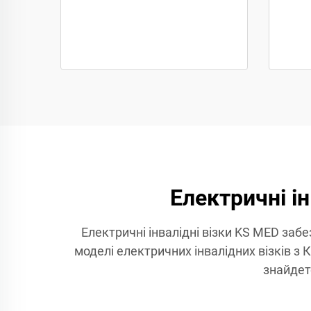
Електричні і
Електричні інвалідні візки KS MED заб
моделі електричних інвалідних візків з
знайдет