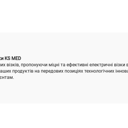
Суперлегкий
Автоматични
тричний Колесник
Згинальний Легк
ля Подорожей
Електричні Кріс
Переносний
Велосипеди Мо
Згинальний
брати на борт лі
тричний Колесник
З Літієвим
зки KS MED
них візків, пропонуючи міцні та ефективні електричні віз
Акумулятором
аших продуктів на передових позиціях технологічних інно
ієнтам.