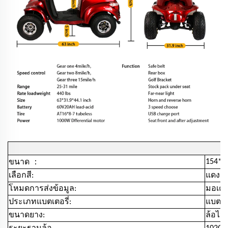
：
154*7
ขนาด
เลือกสี:
แดง /
โหมดการส่งข้อมูล:
มอเตอร
ประเภทแบตเตอรี่:
แบตเตอ
ขนาดยาง:
ล้อไม่