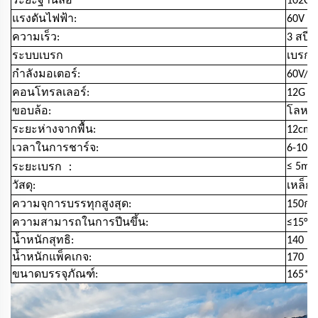
ระยะฐานล้อ
102C
แรงดันไฟฟ้า:
60V
ความเร็ว:
3 สปีด
ระบบเบรก
เบรกลู
กำลังมอเตอร์:
60V/8
คอนโทรลเลอร์:
12G 6
ขอบล้อ:
โลหะ
ระยะห่างจากพื้น:
12cm
เวลาในการชาร์จ:
6-10 ช
：
≤ 5m
ระยะเบรก
วัสดุ:
เหล็ก
ความจุการบรรทุกสูงสุด:
150กก
ความสามารถในการปีนขึ้น:
≤15°
น้ำหนักสุทธิ:
140 ก
น้ำหนักแพ็คเกจ:
170 ก
ขนาดบรรจุภัณฑ์:
165*8