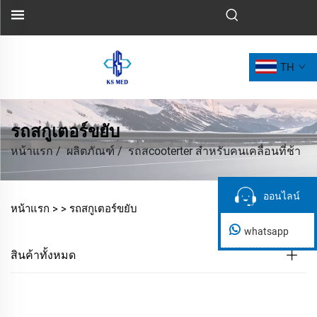
TH
รถสกูเตอร์ขยับ
หน้าแรก
/
ผลิตภัณฑ์
/
รถสcooterter สำหรับคนเคลื่อนที่ช้า
ออนไลน์
ออนไลน์
หน้าแรก >
>
รถสกูเตอร์ขยับ
whatsapp
สินค้าทั้งหมด