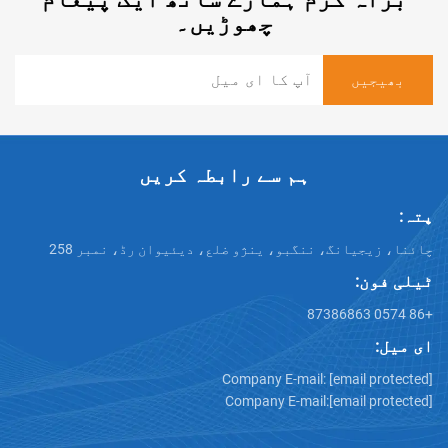
چھوڑیں۔
ہم سے رابطہ کریں
انگ، ننگبو، ینژو ضلع، دیئیوان رڈ، نمبر 258
Company E-mail:
[emai
Company E-mail:
[emai