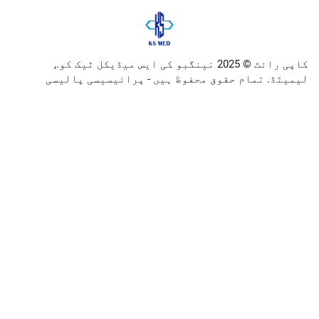
کاپی رائٹ © 2025 نینگبو کی ایس میڈیکل ٹیک کو.,
ام حقوق محفوظ ہیں -
پرائیسیسی پالیسی