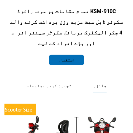
KSM-910C تمام مقامات پر موتارائزڈ
ڈبل سیٹ مزید وزن برداشت کرنے والے
 الیکٹرک موبائل سکوٹر سینئر افراد
اور بڑے افراد کے لیے
استفسار
جائزہ
تجویز کردہ مصنوعات