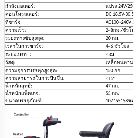
กำลังมอเตอร์:
แปรง 24V/250
คอนโทรลเลอร์:
DC 18.5V-30.5V 
ที่ชาร์จ:
AC100~240V 2A
ความเร็ว:
2~8กม./ชั่วโมง
ระยะทางขับสูงสุด:
20 กม.
เวลาในการชาร์จ:
4~6 ชั่วโมง
：
≤
ระยะเบรก
3ม
วัสดุ:
เหล็กทนทาน &
ความจุการบรรทุกสูงสุด:
150 กก.
≤15
ความสามารถในการปีนขึ้น:
°
น้ำหนักสุทธิ:
47 กก.
น้ำหนักแพ็คเกจ:
55 กก.
ขนาดบรรจุภัณฑ์:
107*55*58ซม.