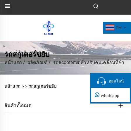
TH
รถสกูเตอร์ขยับ
หน้าแรก
/
ผลิตภัณฑ์
/
รถสcooterter สำหรับคนเคลื่อนที่ช้า
ออนไลน์
ออนไลน์
หน้าแรก >
>
รถสกูเตอร์ขยับ
whatsapp
สินค้าทั้งหมด