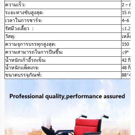
ความเร็ว:
2 ~ 6 
ระยะทางขับสูงสุด:
15 กม
เวลาในการชาร์จ:
4~6 ชั
：
≤1.2
รัศมีวงเลี้ยว
m
วัสดุ:
เหล็ก
ความจุการบรรทุกสูงสุด:
150 ก
≤
ความสามารถในการปีนขึ้น:
9°
น้ำหนักเก้าอี้รถเข็น:
42 กิโ
น้ำหนักแพ็คเกจ:
48 กิโ
ขนาดบรรจุภัณฑ์:
88*44