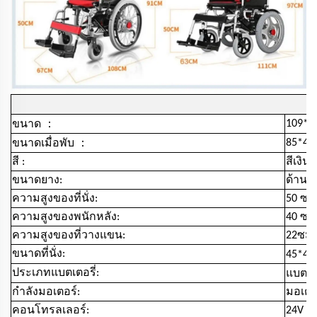
：
109*6
ขนาด
：
85*40
ขนาดเมื่อพับ
สี :
สีเงิน
ขนาดยาง:
ด้านหน
ความสูงของที่นั่ง:
50 ซม
ความสูงของพนักหลัง:
40 ซม
ความสูงของที่วางแขน:
22ซม. 
ขนาดที่นั่ง:
45*43
ประเภทแบตเตอรี่:
แบตเต
กำลังมอเตอร์:
มอเตอร
คอนโทรลเลอร์:
24V / 