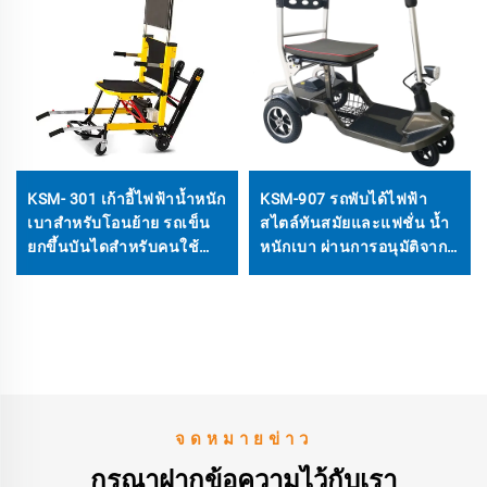
KSM- 301 เก้าอี้ไฟฟ้าน้ำหนัก
KSM-907 รถพับได้ไฟฟ้า
เบาสำหรับโอนย้าย รถเข็น
สไตล์ทันสมัยและแฟชั่น น้ำ
ยกขึ้นบันไดสำหรับคนใช้
หนักเบา ผ่านการอนุมัติจาก
งานรถเข็น
สายการบิน เพียง 19 กก.
จดหมายข่าว
กรุณาฝากข้อความไว้กับเรา