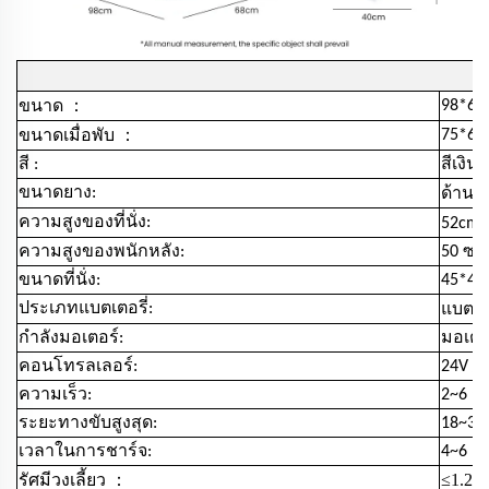
：
98*60
ขนาด
：
75*60
ขนาดเมื่อพับ
สี :
สีเงิน
ขนาดยาง:
ด้านห
ความสูงของที่นั่ง:
52cm
ความสูงของพนักหลัง:
50 ซม
ขนาดที่นั่ง:
45*44
ประเภทแบตเตอรี่:
แบตเตอ
กำลังมอเตอร์:
มอเตอร
คอนโทรลเลอร์:
24V / 
ความเร็ว:
2~6 กม
ระยะทางขับสูงสุด:
18~30
เวลาในการชาร์จ:
4~6 ชั
：
≤1.2
รัศมีวงเลี้ยว
m