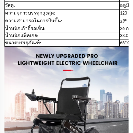
วัสดุ:
อลูมิเ
ความจุการบรรทุกสูงสุด:
120 ก
≤
ความสามารถในการปีนขึ้น:
9°
น้ำหนักเก้าอี้รถเข็น:
26 กก.
น้ำหนักแพ็คเกจ:
33.0กิ
ขนาดบรรจุภัณฑ์:
66*45