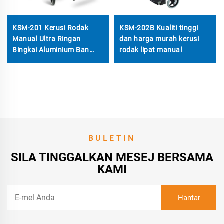
KSM-201 Kerusi Rodak
KSM-202B Kualiti tinggi
Manual Ultra Ringan
dan harga murah kerusi
Bingkai Aluminium Ban
rodak lipat manual
Padat 22-Inch Reka Bentuk
Lipat Cepat Kapasiti 330
lbs untuk Orang Kurang
Upaya
BULETIN
SILA TINGGALKAN MESEJ BERSAMA
KAMI