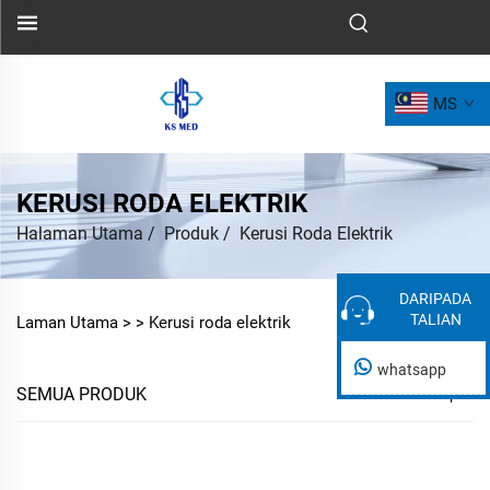
MS
KERUSI RODA ELEKTRIK
Halaman Utama
/
Produk
/
Kerusi Roda Elektrik
DARIPADA
DARIPADA
TALIAN
TALIAN
Laman Utama >
>
Kerusi roda elektrik
whatsapp
SEMUA PRODUK