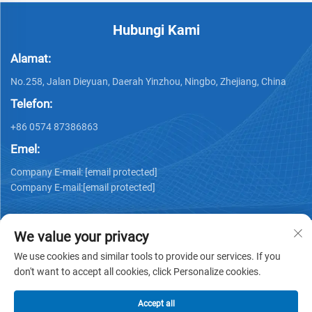
Hubungi Kami
Alamat:
No.258, Jalan Dieyuan, Daerah Yinzhou, Ningbo, Zhejiang, China
Telefon:
+86 0574 87386863
Emel:
Company E-mail:
[email protected]
Company E-mail:
[email protected]
We value your privacy
We use cookies and similar tools to provide our services. If you
don't want to accept all cookies, click Personalize cookies.
Hak cipta © 2025 Ningbo Ks Medical Tech Co., Ltd. semua hak
terpelihara -
Dasar Privasi
Accept all