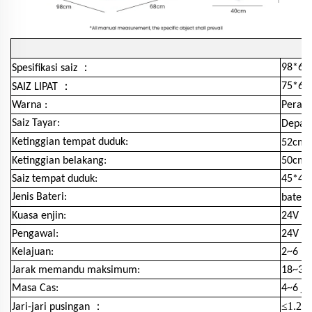
：
98*60
Spesifikasi saiz
：
75*60
SAIZ LIPAT
Warna :
Perak
Saiz Tayar:
Depan 
Ketinggian tempat duduk:
52cm
Ketinggian belakang:
50cm
Saiz tempat duduk:
45*44
Jenis Bateri:
bateri
Kuasa enjin:
24V /
Pengawal:
24V / 
Kelajuan:
2~6 k
Jarak memandu maksimum:
18~30
Masa Cas:
4~6 j
：
≤1.2
Jari-jari pusingan
m