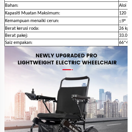
Bahan:
Aloi A
Kapasiti Muatan Maksimum:
120 K
≤
Kemampuan menaiki cerun:
9°
Berat kerusi roda:
26 kg
Berat pakej:
33.0Kg
Saiz empakan:
66*45