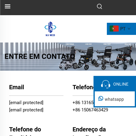
PT
ENTRE EM CONTATO
ONLINE
ONLINE
Email
Telefone Celular
whatsapp
[email protected]
+86 13165938530
[email protected]
+86 15067463429
Telefone do
Endereço da