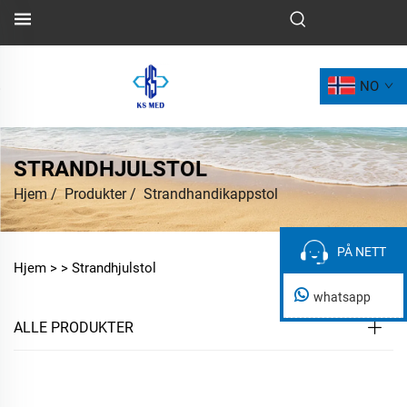
NO
STRANDHJULSTOL
Hjem
/
Produkter
/
Strandhandikappstol
PÅ NETT
PÅ NETT
Hjem >
>
Strandhjulstol
whatsapp
ALLE PRODUKTER