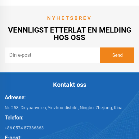
NYHETSBREV
VENNLIGST ETTERLAT EN MELDING
HOS OSS
Kontakt oss
Adresse:
Nr. 258, Dieyuanveien, Yinzhou-distrikt, Ningbo, Zhejiang, Kina
Telefon:
+86 0574 87386863
E-post: