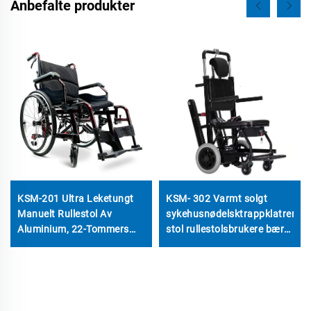
Anbefalte produkter
KSM-201 Ultra Leketungt
KSM- 302 Varmt solgt
Manuelt Rullestol Av
sykehusnødelsktrappklatrende
Aluminium, 22-Tommers
stol rullestolsbrukere bærer
Faste Dæk, Hurtig-Fold
trappheis
Design, 330 lbs Lastevne
For Handikappede