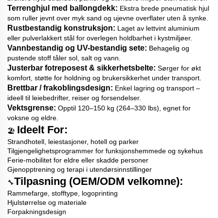
Terrenghjul med ballongdekk:
Ekstra brede pneumatisk hjul
som ruller jevnt over myk sand og ujevne overflater uten å synke.
Rustbestandig konstruksjon:
Laget av lettvint aluminium
eller pulverlakkert stål for overlegen holdbarhet i kystmiljøer.
Vannbestandig og UV-bestandig sete:
Behagelig og
pustende stoff tåler sol, salt og vann.
Justerbar fotreposest & sikkerhetsbelte:
Sørger for økt
komfort, støtte for holdning og brukersikkerhet under transport.
Brettbar / frakoblingsdesign:
Enkel lagring og transport –
ideell til leiebedrifter, reiser og forsendelser.
Vektsgrense:
Opptil 120–150 kg (264–330 lbs), egnet for
voksne og eldre.
Ideelt For:
🏖️
Strandhotell, leiestasjoner, hotell og parker
Tilgjengelighetsprogrammer for funksjonshemmede og sykehus
Ferie-mobilitet for eldre eller skadde personer
Gjenopptrening og terapi i utendørsinnstillinger
Tilpasning (OEM/ODM velkomne):
🔧
Rammefarge, stofftype, logoprinting
Hjulstørrelse og materiale
Forpakningsdesign