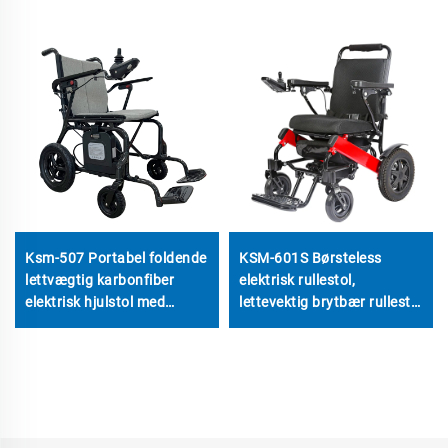
Ksm-507 Portabel foldende
KSM-601S Børsteless
lettvægtig karbonfiber
elektrisk rullestol,
elektrisk hjulstol med
lettevektig brytbær rullestol
burlesk 200W motor for
med 500W børsteless
reisebruk
motor og 6AH batteri (2
stk), godkjent av
luftfartsselskaper for reise