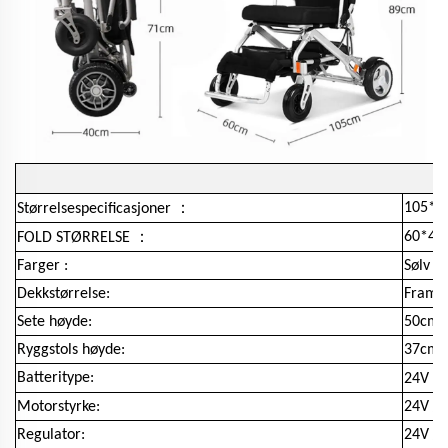
：
105*6
Størrelsespecificasjoner
：
60*40
FOLD STØRRELSE
Farger :
Sølv e
Dekkstørrelse:
Framm
Sete høyde:
50cm
Ryggstols høyde:
37cm
Batteritype:
24V 12
Motorstyrke:
24V / 
Regulator:
24V / 