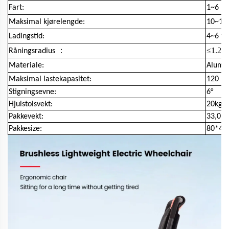
Fart:
1~6 k
Maksimal kjørelengde:
10~16
Ladingstid:
4~6 ti
：
≤1.2
Råningsradius
m
Materiale:
Alumi
Maksimal lastekapasitet:
120 kg
Stigningsevne:
6°
Hjulstolsvekt:
20kgs 
Pakkevekt:
33,0 k
Pakkesize:
80*42