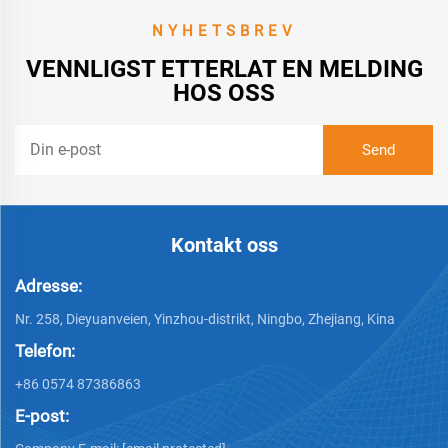
NYHETSBREV
VENNLIGST ETTERLAT EN MELDING
HOS OSS
Kontakt oss
Adresse:
Nr. 258, Dieyuanveien, Yinzhou-distrikt, Ningbo, Zhejiang, Kina
Telefon:
+86 0574 87386863
E-post: