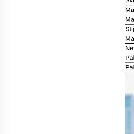
Sv
Ma
Mak
St
Mat
Net
Pa
Pa