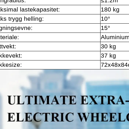
ingradius:
≤1.2m
ksimal lastekapasitet:
180 kg
s trygg helling:
10°
igningsevne:
15°
eriale:
Aluminium
tvekt:
30 kg
kkevekt:
37 kg
kkesize:
72x48x8