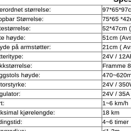
rordnet størrelse:
97*65*97
ppbar Størrelse:
75*65 *4
estørrelse:
52*47cm (
te høyde:
51cm (Avst
yde på armstøtter:
21cm ( Av
teritype:
24V / 12Ah
kkstørrelse:
Framme 8"
ggstols høyde:
470~620mm
torstyrke:
24V / 350
gulator:
24V / 35A
t:
1~6 km/h
ksimal kjørelengde:
18 km
ingstid:
4~6 timer