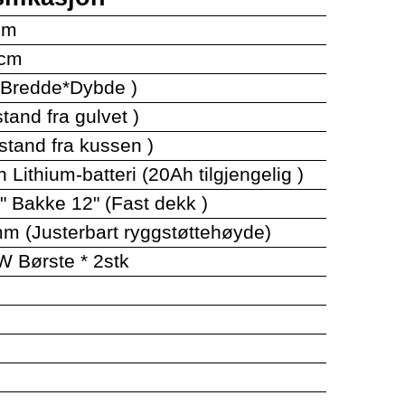
cm
2cm
Bredde*Dybde )
and fra gulvet )
stand fra kussen )
 Lithium-batteri (20Ah tilgjengelig )
 Bakke 12" (Fast dekk )
 (Justerbart ryggstøttehøyde)
W Børste * 2stk