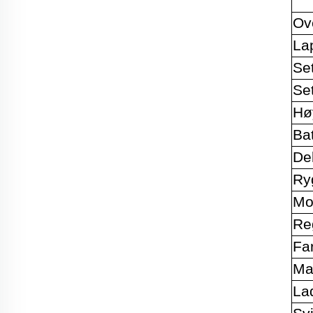
Ove
La
Set
Se
Hø
Bat
De
Ry
Mo
Re
Far
Ma
Lad