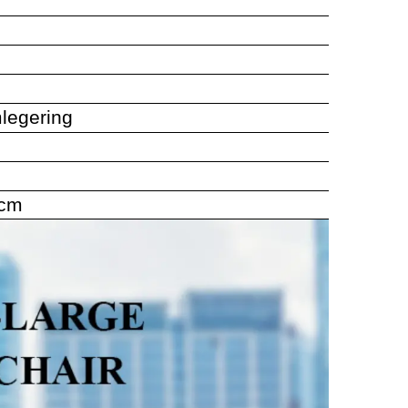
legering
4cm