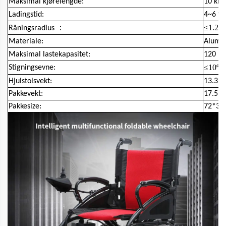
Maksimal kjørelengde:
10 km
Ladingstid:
4~6 ti
：
≤1.2
Råningsradius
m
Materiale:
Alumi
Maksimal lastekapasitet:
120 kg
≤10
Stigningsevne:
°
Hjulstolsvekt:
13.3Kg
Pakkevekt:
17.5kg
Pakkesize:
72*37