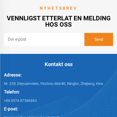
NYHETSBREV
VENNLIGST ETTERLAT EN MELDING
HOS OSS
Kontakt oss
Adresse:
Nr. 258, Dieyuanveien, Yinzhou-distrikt, Ningbo, Zhejiang, Kina
Telefon:
+86 0574 87386863
E-post: