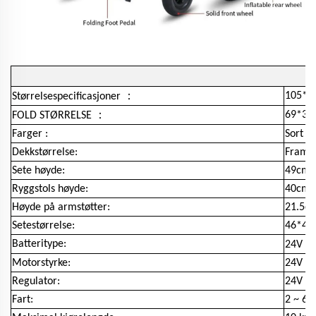
：
105*6
Størrelsespecificasjoner
：
69*35
FOLD STØRRELSE
Farger :
Sort (
Dekkstørrelse:
Framme
Sete høyde:
49cm
Ryggstols høyde:
40cm
Høyde på armstøtter:
21.5cm
Setestørrelse:
46*40
Batteritype:
24V 5.
Motorstyrke:
24V / 
Regulator:
24V / 
Fart:
2 ~ 6 