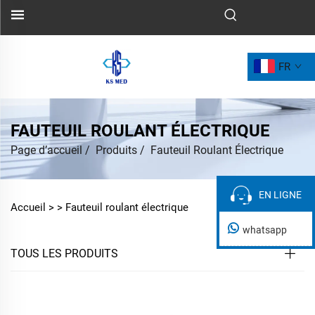
FR
FAUTEUIL ROULANT ÉLECTRIQUE
Page d’accueil
/
Produits
/
Fauteuil Roulant Électrique
EN LIGNE
EN LIGNE
Accueil >
>
Fauteuil roulant électrique
whatsapp
TOUS LES PRODUITS