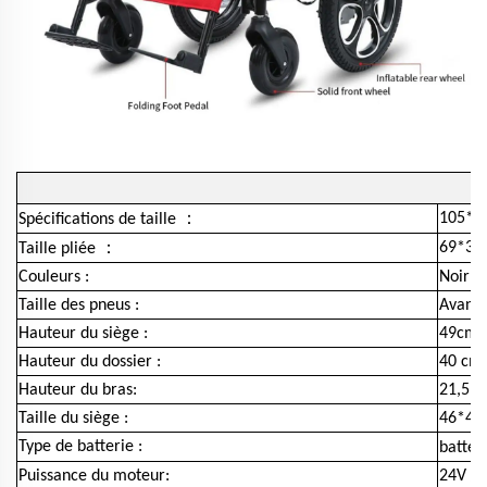
：
105*6
Spécifications de taille
：
69*35
Taille pliée
Couleurs :
Noir (
Taille des pneus :
Avant 
Hauteur du siège :
49cm
Hauteur du dossier :
40 cm
Hauteur du bras:
21,5 c
Taille du siège :
46*40c
Type de batterie :
batter
Puissance du moteur:
24V / 