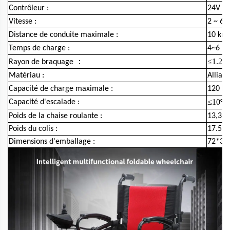
Contrôleur :
24V / 
Vitesse :
2 ~ 6 
Distance de conduite maximale :
10 km
Temps de charge :
4~6 he
：
≤1.2
Rayon de braquage
m
Matériau :
Alliag
Capacité de charge maximale :
120 K
≤10
Capacité d'escalade :
°
Poids de la chaise roulante :
13,3 k
Poids du colis :
17.5kg
Dimensions d'emballage :
72*37