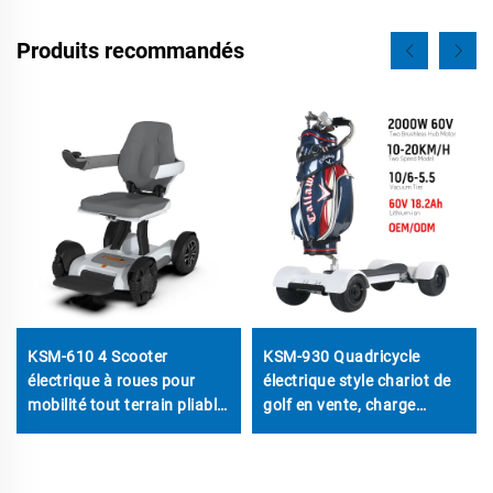
Produits recommandés
KSM-610 4 Scooter
KSM-930 Quadricycle
électrique à roues pour
électrique style chariot de
mobilité tout terrain pliable
golf en vente, charge
électrique pour fauteuil
maximale 150kg,
roulant scooters de
skateboard électrique pour
mobilité pour personnes
le golf