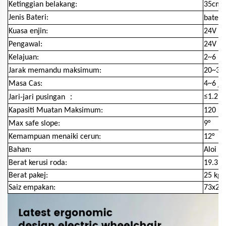
Ketinggian belakang:
35cm
Jenis Bateri:
bateri
Kuasa enjin:
24V / 
Pengawal:
24V / 
Kelajuan:
2~6 k
Jarak memandu maksimum:
20~35
Masa Cas:
4~6 j
：
≤1.2m
Jari-jari pusingan
Kapasiti Muatan Maksimum:
120 K
Max safe slope:
9°
Kemampuan menaiki cerun:
12°
Bahan:
Aloi A
Berat kerusi roda:
19.3 
Berat pakej:
25 kg
Saiz empakan:
73x28