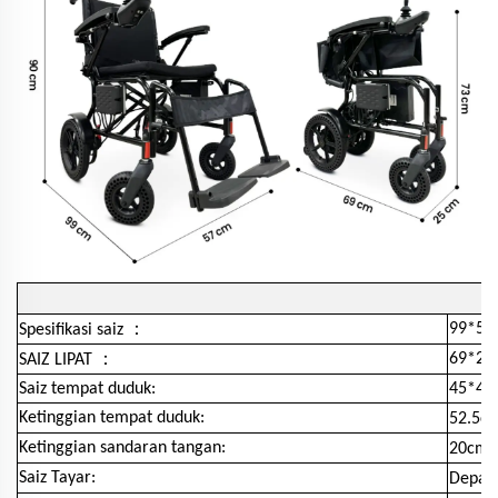
：
99*57
Spesifikasi saiz
：
69*25
SAIZ LIPAT
Saiz tempat duduk:
45*40
Ketinggian tempat duduk:
52.5c
Ketinggian sandaran tangan:
20cm
Saiz Tayar:
Depan 