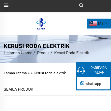
MS
KERUSI RODA ELEKTRIK
Halaman Utama
/
Produk
/
Kerusi Roda Elektrik
DARIPADA
DARIPADA
TALIAN
TALIAN
Laman Utama >
>
Kerusi roda elektrik
whatsapp
SEMUA PRODUK