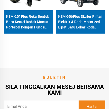
KSM-201Plus Reka Bentuk
KSM-906Plus Skuter Pintar
Baru Kerusi Rodak Manual
Elektrik 4-Roda Motorized
Portabel Dengan Fungsi
Lipat Baru Lebar Roda
Tempatan, Tayar Lepas
dengan Motor 500W Dijual
Pantas 24′′, Sandaran
untuk Warga Emas
Tangan Yang Disesuaikan
BULETIN
SILA TINGGALKAN MESEJ BERSAMA
KAMI