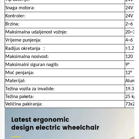
Snaga motora:
24V / 
Kontroler:
24V / 
Brzina:
2~6 k
Maksimalna udaljenost vožnje:
20~35
Vrijeme punjenja:
4~6 sa
：
≤1.2m
Radijus okretanja
Maksimalna nosivost:
120 kg
Maksimalni siguran nagib:
9°
Moć penjanja:
12°
Materijal:
Alumin
Težina vozila za invalide:
19.3 
Težina paketa:
25 kg
Veličina pakiranja:
73x28