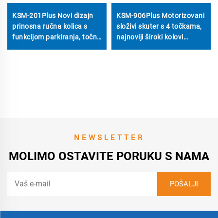
KSM-201Plus Novi dizajn
KSM-906Plus Motorizovani
prinosna ručna kolica s
složivi skuter s 4 točkama,
funkcijom parkiranja, točno
najnoviji široki kolovi
odvojive gume veličine 24'',
inteligentni skuteri sa
prilagodljivi rukavci
motorom od 500W na
prodaju za starije osobe
NEWSLETTER
MOLIMO OSTAVITE PORUKU S NAMA