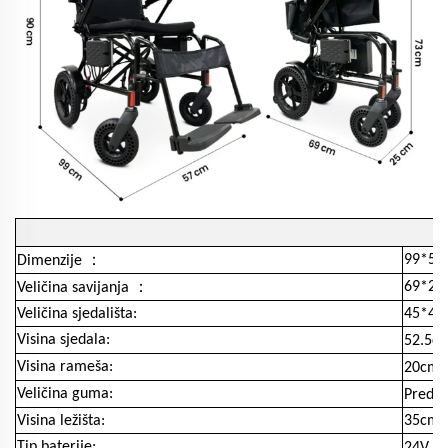
：
99*57
Dimenzije
：
69*25
Veličina savijanja
Veličina sjedališta:
45*40
Visina sjedala:
52.5c
Visina rameša:
20cm
Veličina guma:
Prednj
Visina ležišta:
35cm
Tip baterije:
24V 12