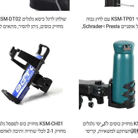
מגש אוויר KSM-TP01 עם לחץ גבוה
לקליעים של אופניים Presta ו-Schrader,
מחזיק כוסים, ניתן להסיר, מתאים ל
 קל בשני סוגי הקליעים
זרועות הכיסאות הגלגלים
KSM-CH02 מחזיק כוסים לكرיסי גלגלים
KSM-CH01 מחזיק כוס לספסל גל
מתואם調整השתקע למשאיות, קריסי
מחזיק 2-1 לכלי שתייה ותיבה לאחס