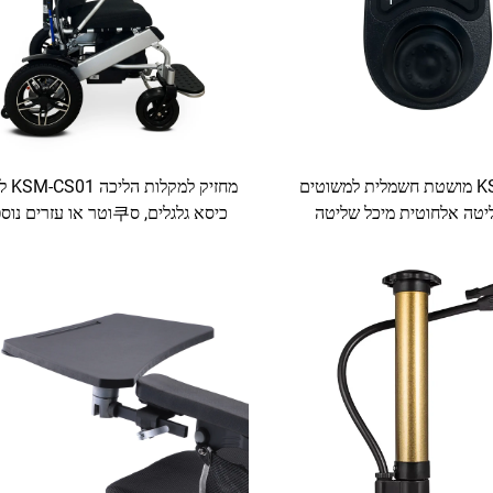
KSM-CJ02 מושטת חשמלית למשוטים
מחזיק למ
יטה אלחוטית מיכל שליטה
כיסא גלגלים, ס쿠וטר או עזרים נ
 עבור משוטים חשמליים
עם בדידות להתאמה למקל או מו