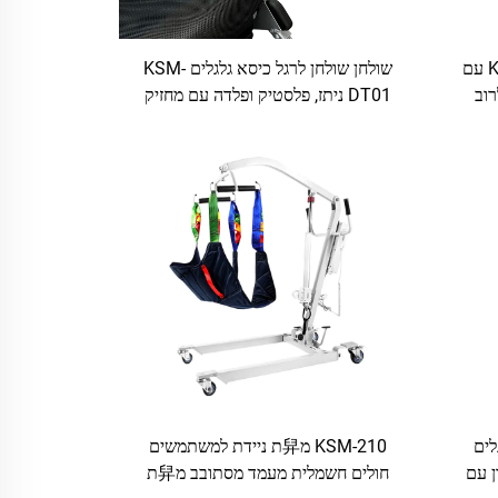
שולחן לרגל כיסא גלגלים KSM-DT02 עם
שולחן שולחן לרגל כיסא גלגלים KSM-
רוב
DT01 ניתז, פלסטיק ופלדה עם מחזיק
כוסים נייד לשימוש על מיטה או שולחן
ארוחה
גלים
KSM-210 מ舁ת ניידת למשתמשים
ון עם
חולים חשמלית מעמד מסתובב מ舁ת