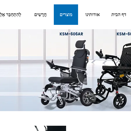
דף הבית
אודותינו
מוצרים
חֲדָשִים
לְהִתְחַבֵּר אֵלֵי