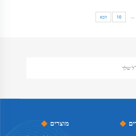
לך
חשמלית עם מנוע מסת יר של ברזל או
אַלוֹיו
...
10
הבא
ים
מוצרים