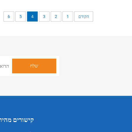
 מדרגים, אופניים וסקוטרים
מושך מחזיק כוס לספסל גלגלים הו
ועומד
הקודם
1
2
3
4
5
6
קישורים מהיר