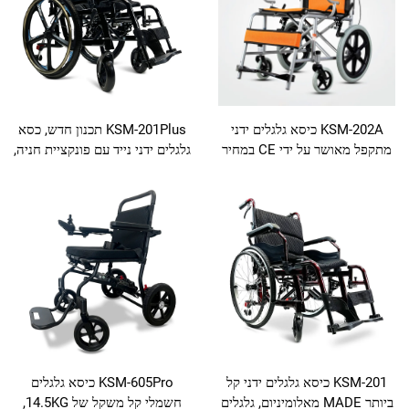
KSM-202A כיסא גלגלים ידני
KSM-201Plus תכנון חדש, כסא
מתקפל מאושר על ידי CE במחיר
גלגלים ידני נייד עם פונקציית חניה,
טים רפואיים במחיר
גלגלים מהירים לנתק 24 ″, וזרועות
ם זולים עבור נכים
מתאימות
KSM-2 כיסא גלגלים ידני קל
KSM-605Pro כיסא גלגלים
ביותר MADE מאלומיניום, גלגלים
חשמלי קל משקל של 14.5KG,