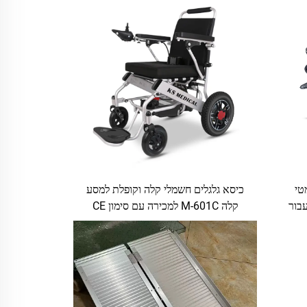
טי
כיסא גלגלים חשמלי קלה וקופלת למסע
 עבור
קלה M-601C למכירה עם סימון CE
ים
ומאושר על ידי ה-FDA