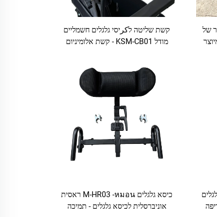
תר של
קשת שליטה לكرיסי גלגלים חשמליים
וצר
מודל KSM-CB01 - קשת אלומיניום
לשליטה אחורית מתאימה לרוב מערכות
השליטה של כריסי גלגלים חשמליים
גלגלים
כיסא גלגלים M-HR03 -หมอน ראסית
יפה
אוניברסלית לכיסא גלגלים - תמיכה