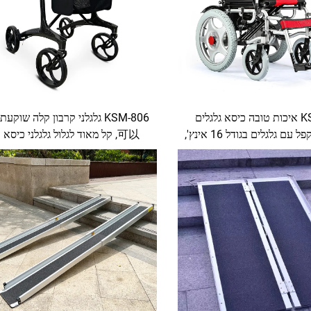
KSM-501 איכות טובה כיסא גלגלים
6
חשמלי מתקפל עם גלגלים בגודל 16 אינץ',
可以, קל מאוד לגלול גלגלני כיסא
ביותר באמזון עבור מבוגרים
מושב ושק סידור