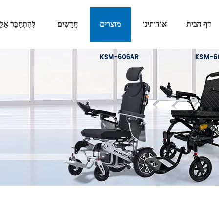
דף הבית
אודותינו
מוצרים
חֲדָשִים
לְהִתְחַבֵּר אֵלֵי