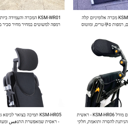
KSM-WR02 מכרה אלומיניום קלה
KSM-WR01 המכרה והעמידה ביו
למשוטים, רמפות ס쿠טרים, ומוטוס
רמפה למשוטים במחיר מחיר סביר מי
ות קתקלקלת ואלומיניום קלה
בסין קל להובלה ועמיד
להפרדה
כיסא גלגלים מודל KSM-HR06 - ראשית
KSM-HR05 תמיכה בצואר לכיסא 
 הניתנת להסרה ותואמת, חלקי
- ראסית שמאפשרת התנفس ומעד