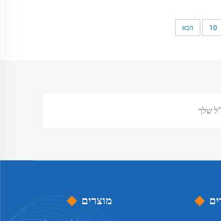
לים
בצוואר_Adjustable Adjustable ראסית
לכיסא גלגלים
10
הבא
ים
מוצרים