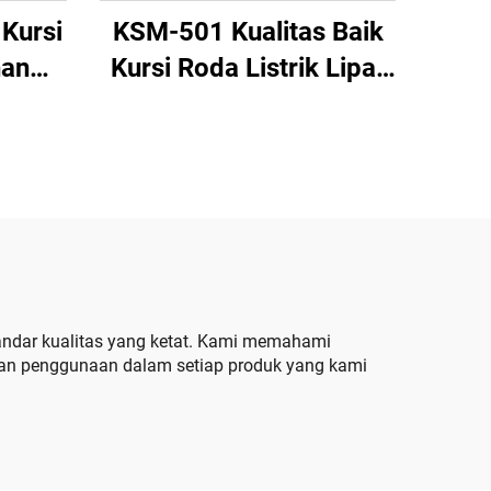
Kursi
KSM-501 Kualitas Baik
han
Kursi Roda Listrik Lipat
ingan
dengan Roda Ukuran 16
n,
Inci, Paling Laku di
ipat
Amazon untuk Dewasa
thium
andar kualitas yang ketat. Kami memahami
han penggunaan dalam setiap produk yang kami