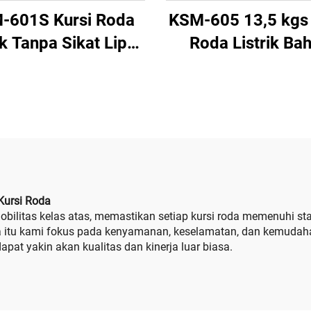
-601S Kursi Roda
KSM-605 13,5 kgs 
ik Tanpa Sikat Lipat
Roda Listrik Ba
gan dengan Motor
Aluminium Super R
W Tanpa Sikat dan
untuk Perjalana
rai 6AH 2pcs yang
Portabel dan Dil
setujui Maskapai
dengan Baterai Li
nerbangan untuk
Perjalanan
Kursi Roda
ilitas kelas atas, memastikan setiap kursi roda memenuhi st
ena itu kami fokus pada kenyamanan, keselamatan, dan kemuda
apat yakin akan kualitas dan kinerja luar biasa.