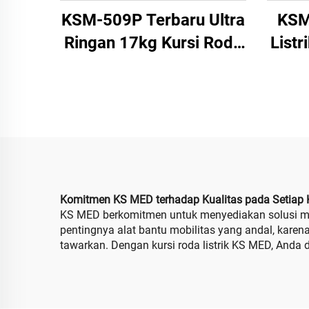
KSM-509P Terbaru Ultra
KSM
Ringan 17kg Kursi Roda
Listr
Listrik Bahan Aluminium
Rin
Tanpa Sikat Portabel
500
Lipat Kursi Roda Listrik
Bate
Ringan
Di
Pe
Komitmen KS MED terhadap Kualitas pada Setiap 
KS MED berkomitmen untuk menyediakan solusi mob
pentingnya alat bantu mobilitas yang andal, kar
tawarkan. Dengan kursi roda listrik KS MED, Anda d