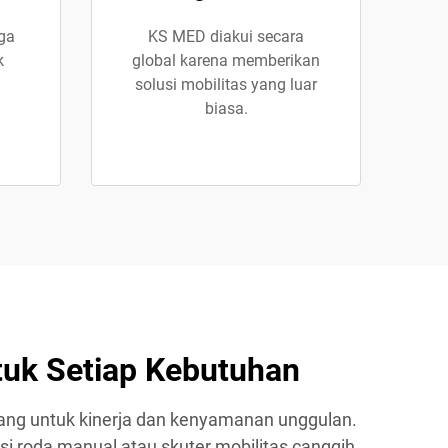
ga
KS MED diakui secara
k
global karena memberikan
solusi mobilitas yang luar
.
biasa.
tuk Setiap Kebutuhan
ang untuk kinerja dan kenyamanan unggulan.
i roda manual atau skuter mobilitas canggih,