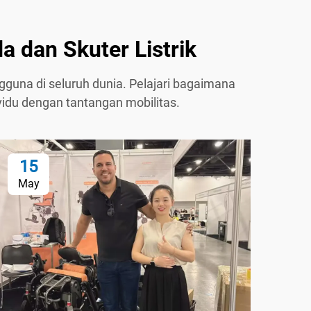
 dan Skuter Listrik
guna di seluruh dunia. Pelajari bagaimana
vidu dengan tantangan mobilitas.
15
1
May
Ma