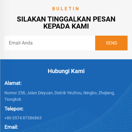
BULETIN
SILAKAN TINGGALKAN PESAN
KEPADA KAMI
Hubungi Kami
Alamat:
Nomor 258, Jalan Dieyuan, Distrik Yinzhou, Ningbo, Zhejiang,
Tiongkok
Telepon:
+86 0574 87386863
Email: