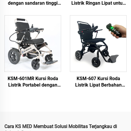
dengan sandaran tinggi
Listrik Ringan Lipat untuk
90-160/180° dan tempat
Disabilitas Dengan Baterai
kaki yang dapat
Lithium 12AH Hanya 16,5
disesuaikan secara
Kgs
otomatis, lipat dan
bersandar
KSM-601MR Kursi Roda
KSM-607 Kursi Roda
Listrik Portabel dengan
Listrik Lipat Berbahan
Pengontrol Jarak Jauh
Karbon Serat Ringan
dan Fungsi Recliner
dengan Baterai Lithium
Manual untuk Orang
yang Disetujui Maskapai
Dewasa dan Berkebutuhan
Penerbangan untuk
Khusus
Perjalanan
Cara KS MED Membuat Solusi Mobilitas Terjangkau di