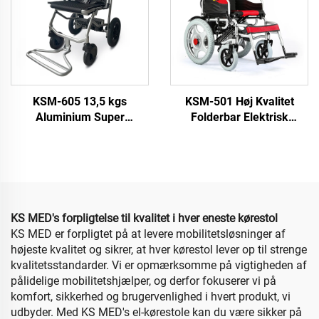
KSM-605 13,5 kgs
KSM-501 Høj Kvalitet
Aluminium Super
Folderbar Elektrisk
Letvægts Elektrisk
Rullestol med 16 tommer
Rullestol Til Rejse Portabel
hjul Bedst Selg i Amazon
Folderbar Elektrisk
For Voksne
Rullestol Med
Lithiumbatteri
KS MED's forpligtelse til kvalitet i hver eneste kørestol
KS MED er forpligtet på at levere mobilitetsløsninger af
højeste kvalitet og sikrer, at hver kørestol lever op til strenge
kvalitetsstandarder. Vi er opmærksomme på vigtigheden af
pålidelige mobilitetshjælper, og derfor fokuserer vi på
komfort, sikkerhed og brugervenlighed i hvert produkt, vi
udbyder. Med KS MED's el-kørestole kan du være sikker på