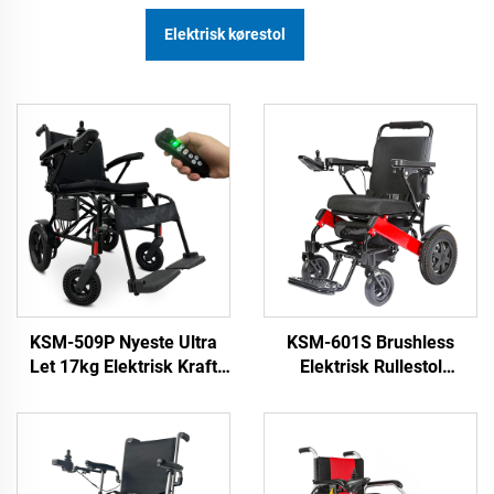
Elektrisk kørestol
KSM-509P Nyeste Ultra
KSM-601S Brushless
Let 17kg Elektrisk Kraft
Elektrisk Rullestol
Rullestol Aluminie
Foldende Letvægtig
Brushless Portable
Rullestol med 500W
Foldbar Letvægts Elektrisk
Brushless Motor 6AH
Rullestol
Batteri 2 stk Luftfart
Godkendt til Rejse