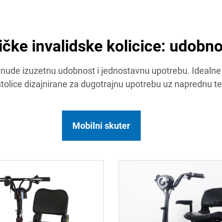
čke invalidske kolicice: udobno
e nude izuzetnu udobnost i jednostavnu upotrebu. Idealne
tolice dizajnirane za dugotrajnu upotrebu uz naprednu teh
Mobilni skuter