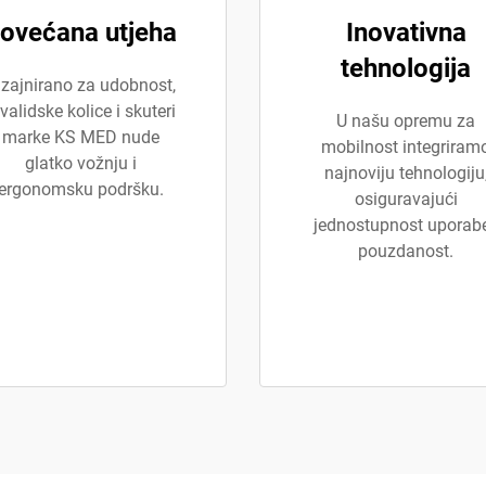
ovećana utjeha
Inovativna
tehnologija
izajnirano za udobnost,
validske kolice i skuteri
U našu opremu za
marke KS MED nude
mobilnost integriram
glatko vožnju i
najnoviju tehnologiju
ergonomsku podršku.
osiguravajući
jednostupnost uporabe
pouzdanost.