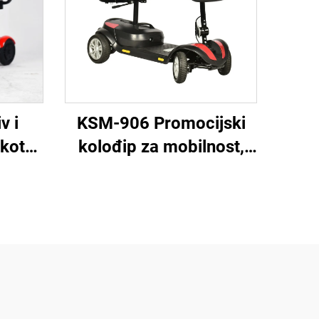
v i
KSM-906 Promocijski
kotni
kolođip za mobilnost,
laka
četverokotni električni
ost
skuter za starije osobe
 osoba