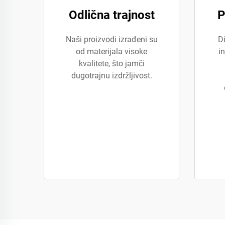
Odlična trajnost
P
Naši proizvodi izrađeni su
D
od materijala visoke
in
kvalitete, što jamči
dugotrajnu izdržljivost.