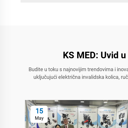
KS MED: Uvid u 
Budite u toku s najnovijim trendovima i in
uključujući električna invalidska kolica, r
15
May