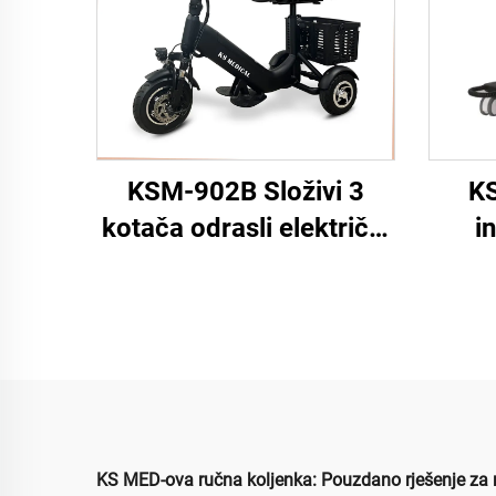
KSM-902B Složivi 3
KS
kotača odrasli električni
i
skuter za stare ljudi
elekt
putni mobilni skuteri 3
liti
kotača invalidski skuteri
za m
KS MED-ova ručna koljenka: Pouzdano rješenje za 