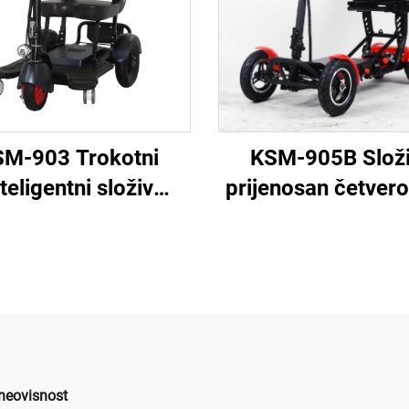
M-903 Trokotni
KSM-905B Složi
nteligentni složiv
prijenosan četvero
rični kick scooter s
električni skuter 
jumskim baterijama
težine za mobiln
obilnost odraslih i
inвалиda i starijih
invalida
neovisnost