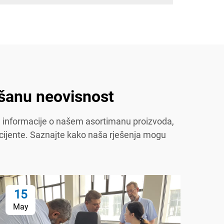
jšanu neovisnost
e informacije o našem asortimanu proizvoda,
 pacijente. Saznajte kako naša rješenja mogu
15
1
May
Ma