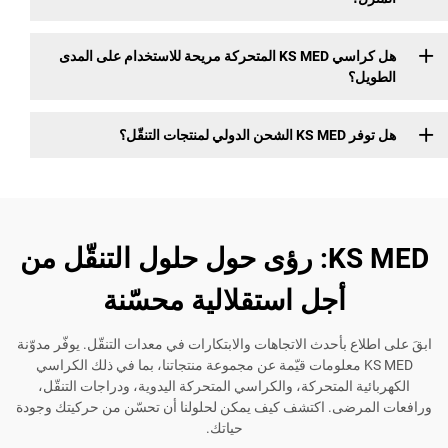
هل كراسي KS MED المتحركة مريحة للاستخدام على المدى
؟
جات التنقّل؟
KS MED: رؤى حول حلول التنقّل من
أجل استقلالية محسّنة
ع بأحدث الاتجاهات والابتكارات في معدات التنقّل. يوفّر مدوّنة
KS ME معلومات قيّمة عن مجموعة منتجاتنا، بما في ذلك الكراسي
ة المتحركة، والكراسي المتحركة اليدوية، ودراجات التنقّل،
رضى. اكتشف كيف يمكن لحلولنا أن تحسّن من حركيتك وجودة
حياتك.