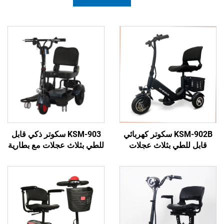
KSM-902B سكوتر كهربائي
KSM-903 سكوتر ذكي قابل
ي بثلاث عجلات
للطي بثلاث عجلات مع بطارية
كبار والمسنين
ليثيوم، وسيلة نقل كهربائية
ركة، سكوتر ثلاثي
للبالغين من ذوي الاحتياجات
 للأشخاص ذوي
الخاصة
اجات الخاصة