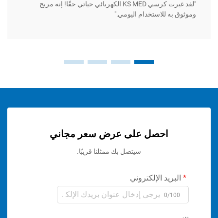
"لقد غيرت كرسي KS MED الكهربائي حياتي حقًا! إنه مريح
ه للاستخدام اليومي."
وسهل ال
احصل على عرض سعر مجاني
سيتصل بك ممثلنا قريبًا.
ريد الإلكتروني
0/1