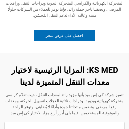
هربائية والكراسي المتحركة اليدوية ودراجات التنقل ورافعات
فتنا تاجر جملة رائد، فإننا نوفر للعملاء من الشركات حلولًا
متينة وعالية الأداء لدعم التنقل المُحسّن.
احصل على عرض سعر
KS MED: المزايا الرئيسية لاختيار
دات التنقل المتميزة لدينا
ي إس ميد بأنها مزود رائد لمعدات التنقّل، حيث تقدّم كراسي
ئية ويدوية، ودراجات ثلاثية العجلات لتسهيل الحركة، ومعدات
ضى. وتضمن منتجاتنا جودة وأداءً لا يُضاهى، وتوفر الراحة
 للمستخدمين. فيما يلي أبرز أربع مزايا لاختيار كي إس ميد.