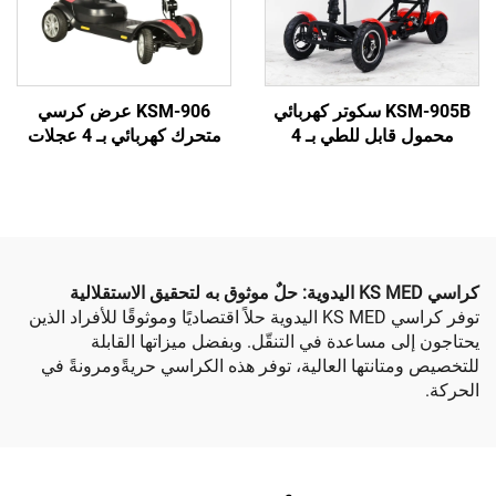
KSM-905B سكوتر كهربائي
KSM-906 عرض كرسي
محمول قابل للطي بـ 4
متحرك كهربائي بـ 4 عجلات
يف الوزن ومصمم
لمساعدة المسنين على التنقل
مسنين والمعاقين
ى التنقل
توفر كراسي KS MED اليدوية حلاً اقتصاديًا وموثوقًا للأفراد الذين
 مساعدة في التنقّل. وبفضل ميزاتها القابلة
انتها العالية، توفر هذه الكراسي حريةًومرونةً في