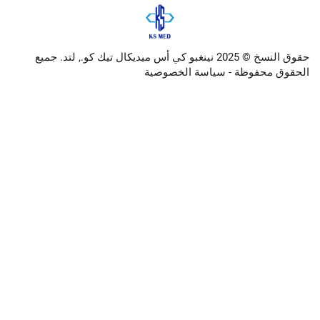
حقوق النسخ © 2025 نينغبو كي أس ميديكال تيك كو., لتد. جميع
وظة -
سياسة الخصوصية