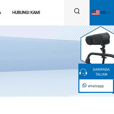
A
HUBUNGI KAMI
MS
DARIPADA
DARIPADA
TALIAN
TALIAN
whatsapp