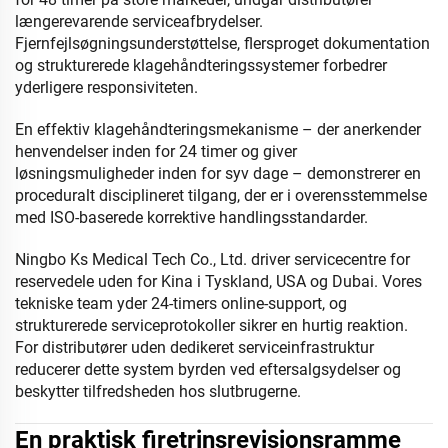
længerevarende serviceafbrydelser.
Fjernfejlsøgningsunderstøttelse, flersproget dokumentation
og strukturerede klagehåndteringssystemer forbedrer
yderligere responsiviteten.
En effektiv klagehåndteringsmekanisme – der anerkender
henvendelser inden for 24 timer og giver
løsningsmuligheder inden for syv dage – demonstrerer en
proceduralt disciplineret tilgang, der er i overensstemmelse
med ISO-baserede korrektive handlingsstandarder.
Ningbo Ks Medical Tech Co., Ltd. driver servicecentre for
reservedele uden for Kina i Tyskland, USA og Dubai. Vores
tekniske team yder 24-timers online-support, og
strukturerede serviceprotokoller sikrer en hurtig reaktion.
For distributører uden dedikeret serviceinfrastruktur
reducerer dette system byrden ved eftersalgsydelser og
beskytter tilfredsheden hos slutbrugerne.
En praktisk firetrinsrevisionsramme