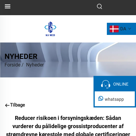
DA
NYHEDER
Forside
/
Nyheder
ONLINE
ONLINE
whatsapp
Tilbage
Reducer risikoen i forsyningskæden: Sådan
vurderer du pålidelige grossistproducenter af
strømdrevne kørestole med globale certificeringer