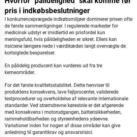
Hvorfor "pålidelighed" skal komme før
pris i indkøbsbeslutninger
I konkurrenceprægede indkøbsmiljøer dominerer prisen ofte
de første sammenligninger. I regulerede markeder for
medicinsk udstyr er imidlertid en prisfordel kun
meningsfuld, hvis pålideligheden er sikret. Ellers kan
risiciene længere nede i værdikæden langt overvægte de
kortsigtede besparelser.
En pålidelig producent kan vurderes ud fra tre
kerneområder.
For det første kvalitetsstabilitet. Dette henviser til
produktens konsekvens, lave fejlprocenter, validerede
testprocedurer og overholdelse af relevante internationale
standarder. Ved strømdrevne kørestole er det afgørende
med konsekvens i motorudgangen, batterisikkerheden,
rammeholdbarheden og styreenhedens ydeevne.
Variationer inden for nogen af disse områder kan give
anledning til garantikrav og ansvarsrisici.