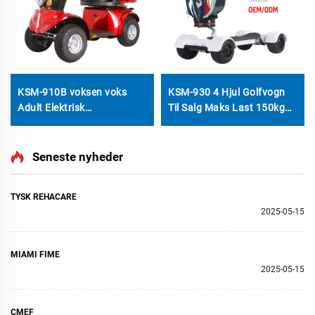
KSM-910B voksen voks
KSM-930 4 Hjul Golfvogn
Adult Elektrisk
Til Salg Maks Last 150kg
Mobilitetsscooter Med
El-scooter Golf Skateboard
Dobbelt Sæde Tungt
Bygget 4 Hjul Ældre
Seneste nyheder
Motoriseret
Mobilitetsscooter Kanope
TYSK REHACARE
2025-05-15
MIAMI FIME
2025-05-15
CMEF