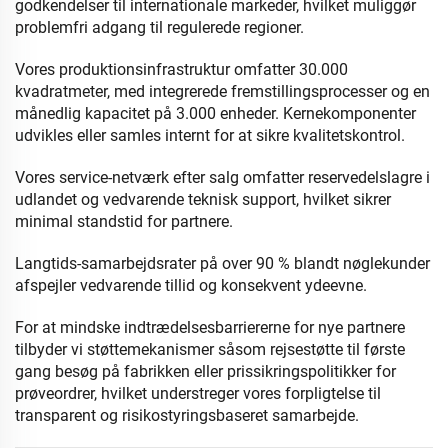
godkendelser til internationale markeder, hvilket muliggør
problemfri adgang til regulerede regioner.
Vores produktionsinfrastruktur omfatter 30.000
kvadratmeter, med integrerede fremstillingsprocesser og en
månedlig kapacitet på 3.000 enheder. Kernekomponenter
udvikles eller samles internt for at sikre kvalitetskontrol.
Vores service-netværk efter salg omfatter reservedelslagre i
udlandet og vedvarende teknisk support, hvilket sikrer
minimal standstid for partnere.
Langtids-samarbejdsrater på over 90 % blandt nøglekunder
afspejler vedvarende tillid og konsekvent ydeevne.
For at mindske indtrædelsesbarriererne for nye partnere
tilbyder vi støttemekanismer såsom rejsestøtte til første
gang besøg på fabrikken eller prissikringspolitikker for
prøveordrer, hvilket understreger vores forpligtelse til
transparent og risikostyringsbaseret samarbejde.