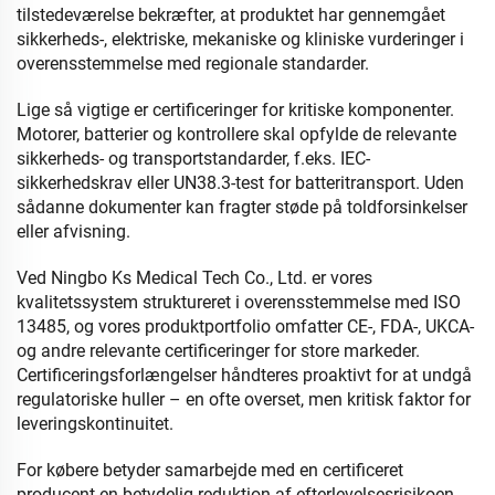
tilstedeværelse bekræfter, at produktet har gennemgået
sikkerheds-, elektriske, mekaniske og kliniske vurderinger i
overensstemmelse med regionale standarder.
Lige så vigtige er certificeringer for kritiske komponenter.
Motorer, batterier og kontrollere skal opfylde de relevante
sikkerheds- og transportstandarder, f.eks. IEC-
sikkerhedskrav eller UN38.3-test for batteritransport. Uden
sådanne dokumenter kan fragter støde på toldforsinkelser
eller afvisning.
Ved Ningbo Ks Medical Tech Co., Ltd. er vores
kvalitetssystem struktureret i overensstemmelse med ISO
13485, og vores produktportfolio omfatter CE-, FDA-, UKCA-
og andre relevante certificeringer for store markeder.
Certificeringsforlængelser håndteres proaktivt for at undgå
regulatoriske huller – en ofte overset, men kritisk faktor for
leveringskontinuitet.
For købere betyder samarbejde med en certificeret
producent en betydelig reduktion af efterlevelsesrisikoen,