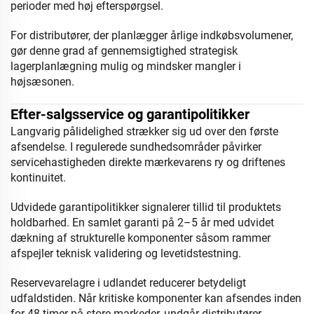
perioder med høj efterspørgsel.
For distributører, der planlægger årlige indkøbsvolumener,
gør denne grad af gennemsigtighed strategisk
lagerplanlægning mulig og mindsker mangler i
højsæsonen.
Efter-salgsservice og garantipolitikker
Langvarig pålidelighed strækker sig ud over den første
afsendelse. I regulerede sundhedsområder påvirker
servicehastigheden direkte mærkevarens ry og driftenes
kontinuitet.
Udvidede garantipolitikker signalerer tillid til produktets
holdbarhed. En samlet garanti på 2–5 år med udvidet
dækning af strukturelle komponenter såsom rammer
afspejler teknisk validering og levetidstestning.
Reservevarelagre i udlandet reducerer betydeligt
udfaldstiden. Når kritiske komponenter kan afsendes inden
for 48 timer på store markeder, undgår distributører