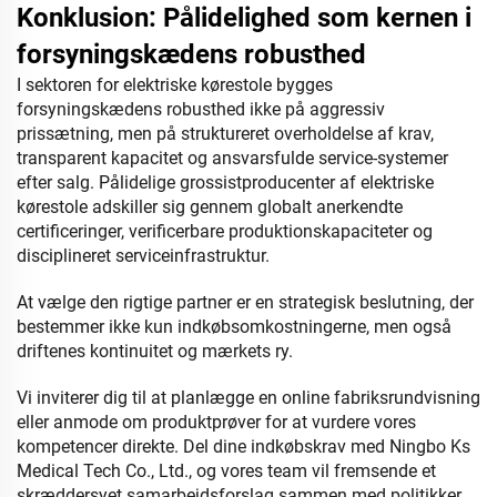
Konklusion: Pålidelighed som kernen i
forsyningskædens robusthed
I sektoren for elektriske kørestole bygges
forsyningskædens robusthed ikke på aggressiv
prissætning, men på struktureret overholdelse af krav,
transparent kapacitet og ansvarsfulde service-systemer
efter salg. Pålidelige grossistproducenter af elektriske
kørestole adskiller sig gennem globalt anerkendte
certificeringer, verificerbare produktionskapaciteter og
disciplineret serviceinfrastruktur.
At vælge den rigtige partner er en strategisk beslutning, der
bestemmer ikke kun indkøbsomkostningerne, men også
driftenes kontinuitet og mærkets ry.
Vi inviterer dig til at planlægge en online fabriksrundvisning
eller anmode om produktprøver for at vurdere vores
kompetencer direkte. Del dine indkøbskrav med Ningbo Ks
Medical Tech Co., Ltd., og vores team vil fremsende et
skræddersyet samarbejdsforslag sammen med politikker