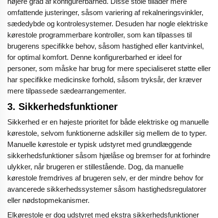
højere grad af konfigurerbarhed. Disse stole tillader mere
omfattende justeringer, såsom variering af rekalneringsvinkler,
sædedybde og kontrolesystemer. Desuden har nogle elektriske
kørestole programmerbare kontroller, som kan tilpasses til
brugerens specifikke behov, såsom hastighed eller kantvinkel,
for optimal komfort. Denne konfigurerbarhed er ideel for
personer, som måske har brug for mere specialiseret støtte eller
har specifikke medicinske forhold, såsom tryksår, der kræver
mere tilpassede sædearrangementer.
3.
Sikkerhedsfunktioner
Sikkerhed er en højeste prioritet for både elektriske og manuelle
kørestole, selvom funktionerne adskiller sig mellem de to typer.
Manuelle kørestole er typisk udstyret med grundlæggende
sikkerhedsfunktioner såsom hjælåse og bremser for at forhindre
ulykker, når brugeren er stillestående. Dog, da manuelle
kørestole fremdrives af brugeren selv, er der mindre behov for
avancerede sikkerhedssystemer såsom hastighedsregulatorer
eller nødstopmekanismer.
Elkørestole er dog udstyret med ekstra sikkerhedsfunktioner