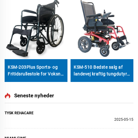
KSM-203Plus Sports- og
KSM-510 Bedste salg af
Fritidsrullestole for Voksne
landevej kraftig tungdutyr
Transportrullestol
elektrisk rullestol alle
Lettevejts Aluminiellegger
terræn power rullestole
Portabel Manuel Rullestol
med 700w motorer
Seneste nyheder
TYSK REHACARE
2025-05-15