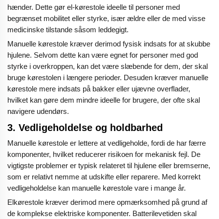
hænder. Dette gør el-kørestole ideelle til personer med
begrænset mobilitet eller styrke, især ældre eller de med visse
medicinske tilstande såsom leddegigt.
Manuelle kørestole kræver derimod fysisk indsats for at skubbe
hjulene. Selvom dette kan være egnet for personer med god
styrke i overkroppen, kan det være slæbende for dem, der skal
bruge kørestolen i længere perioder. Desuden kræver manuelle
kørestole mere indsats på bakker eller ujævne overflader,
hvilket kan gøre dem mindre ideelle for brugere, der ofte skal
navigere udendørs.
3.
Vedligeholdelse og holdbarhed
Manuelle kørestole er lettere at vedligeholde, fordi de har færre
komponenter, hvilket reducerer risikoen for mekanisk fejl. De
vigtigste problemer er typisk relateret til hjulene eller bremserne,
som er relativt nemme at udskifte eller reparere. Med korrekt
vedligeholdelse kan manuelle kørestole vare i mange år.
Elkørestole kræver derimod mere opmærksomhed på grund af
de komplekse elektriske komponenter. Batterilevetiden skal