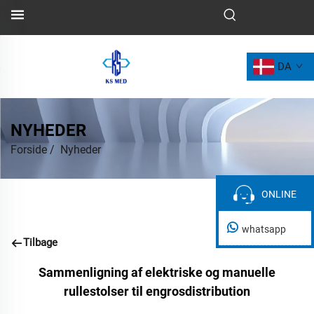
DA
NYHEDER
Forside
/
Nyheder
ONLINE
ONLINE
whatsapp
Tilbage
Sammenligning af elektriske og manuelle
rullestolser til engrosdistribution