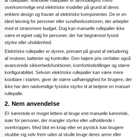
af rullepaller. Manuelle rullepaller er almindeligvis mere
overkommelige end elektriske modeller på grund af deres
enklere design og fravær af elektriske komponenter. De er en
ideel løsning for personer eller sundhedssektoren, der arbejder
med et strammere budget. Dog kan manuelle rullepaller ikke
være et egnet valg for personer, der har begrænset fysisk
styrke eller uholdenhed.
Elektriske rullepaller er dyrere, primært på grund af inkludering
af motorer, batterier og kontroller. Den højere pris omfatter også
avancerede sikkerhedsfunktioner, komfortindstillinger og større
konfigurabilitet. Selvom elektriske rullepaller kan være mere
kostbare i starten, giver de større uafhængighed for brugere, der
ikke har den nødvendige fysiske styrke til at betjene en manuel
rullepalle.
2.
Nem anvendelse
El- kørestole er meget lettere at bruge end manuelle kørestole,
især for personer, der mangler styrke eller udholdende i
overkroppen. Med blot en knap eller en joystick kan brugere
skubbe sig selv frem uden at skulle bruge deres arme eller