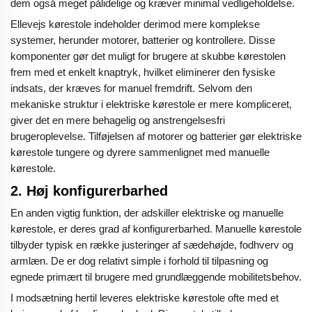
dem også meget pålidelige og kræver minimal vedligeholdelse.
Ellevejs kørestole indeholder derimod mere komplekse
systemer, herunder motorer, batterier og kontrollere. Disse
komponenter gør det muligt for brugere at skubbe kørestolen
frem med et enkelt knaptryk, hvilket eliminerer den fysiske
indsats, der kræves for manuel fremdrift. Selvom den
mekaniske struktur i elektriske kørestole er mere kompliceret,
giver det en mere behagelig og anstrengelsesfri
brugeroplevelse. Tilføjelsen af motorer og batterier gør elektriske
kørestole tungere og dyrere sammenlignet med manuelle
kørestole.
2.
Høj konfigurerbarhed
En anden vigtig funktion, der adskiller elektriske og manuelle
kørestole, er deres grad af konfigurerbarhed. Manuelle kørestole
tilbyder typisk en række justeringer af sædehøjde, fodhverv og
armlæn. De er dog relativt simple i forhold til tilpasning og
egnede primært til brugere med grundlæggende mobilitetsbehov.
I modsætning hertil leveres elektriske kørestole ofte med et