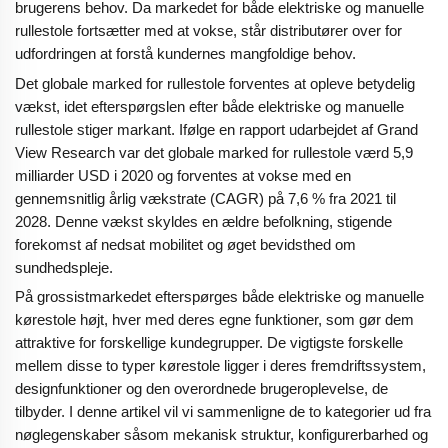
brugerens behov. Da markedet for både elektriske og manuelle
rullestole fortsætter med at vokse, står distributører over for
udfordringen at forstå kundernes mangfoldige behov.
Det globale marked for rullestole forventes at opleve betydelig
vækst, idet efterspørgslen efter både elektriske og manuelle
rullestole stiger markant. Ifølge en rapport udarbejdet af Grand
View Research var det globale marked for rullestole værd 5,9
milliarder USD i 2020 og forventes at vokse med en
gennemsnitlig årlig vækstrate (CAGR) på 7,6 % fra 2021 til
2028. Denne vækst skyldes en ældre befolkning, stigende
forekomst af nedsat mobilitet og øget bevidsthed om
sundhedspleje.
På grossistmarkedet efterspørges både elektriske og manuelle
kørestole højt, hver med deres egne funktioner, som gør dem
attraktive for forskellige kundegrupper. De vigtigste forskelle
mellem disse to typer kørestole ligger i deres fremdriftssystem,
designfunktioner og den overordnede brugeroplevelse, de
tilbyder. I denne artikel vil vi sammenligne de to kategorier ud fra
nøglegenskaber såsom mekanisk struktur, konfigurerbarhed og