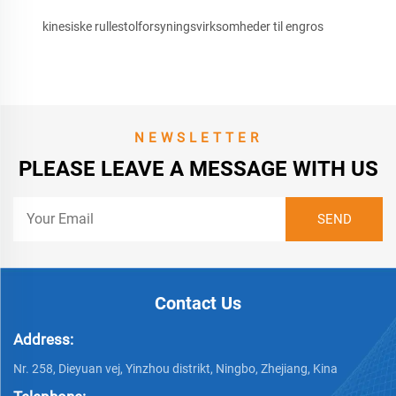
kinesiske rullestolforsyningsvirksomheder til engros
NEWSLETTER
PLEASE LEAVE A MESSAGE WITH US
Contact Us
Address:
Nr. 258, Dieyuan vej, Yinzhou distrikt, Ningbo, Zhejiang, Kina