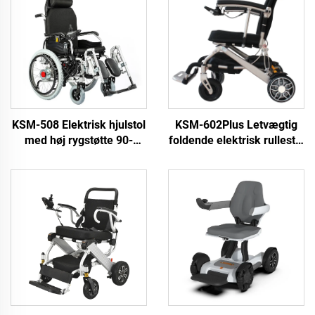
KSM-508 Elektrisk hjulstol
KSM-602Plus Letvægtig
med høj rygstøtte 90-
foldende elektrisk rullestol
160/180° og justerbar
af aluminium alloy med
automatisk foldende og
foldende rullestol og
liggende hjulstol
rygstøtteafslappningsfunkti