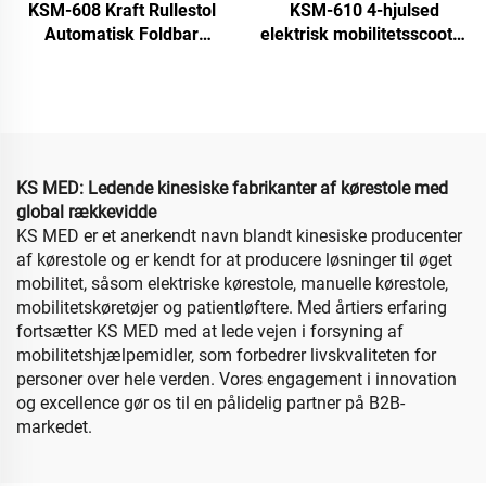
KSM-608 Kraft Rullestol
KSM-610 4-hjulsed
Automatisk Foldbar
elektrisk mobilitetsscooter
Letvægtig Elektrisk
alle terræner foldbar
Rullestole Kan tages på
elektrisk rullestol
flyet
mobilitetsscootere til
ældre
KS MED: Ledende kinesiske fabrikanter af kørestole med
global rækkevidde
KS MED er et anerkendt navn blandt kinesiske producenter
af kørestole og er kendt for at producere løsninger til øget
mobilitet, såsom elektriske kørestole, manuelle kørestole,
mobilitetskøretøjer og patientløftere. Med årtiers erfaring
fortsætter KS MED med at lede vejen i forsyning af
mobilitetshjælpemidler, som forbedrer livskvaliteten for
personer over hele verden. Vores engagement i innovation
og excellence gør os til en pålidelig partner på B2B-
markedet.