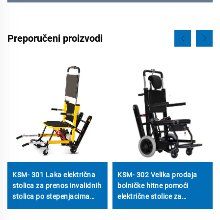
Preporučeni proizvodi
KSM- 301 Laka električna
KSM- 302 Velika prodaja
stolica za prenos invalidnih
bolničke hitne pomoći
stolica po stepenjacima
električne stolice za
Električna invalidna stolica
stepenjace Invalidna
za stepenjace
stolica nosilo podizalac za