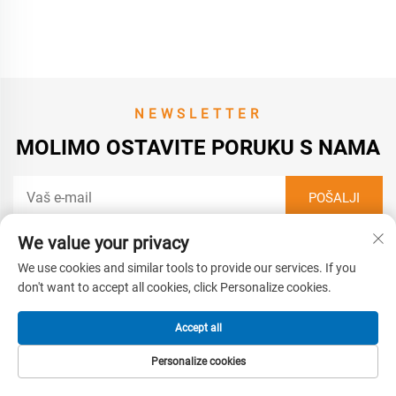
koristeće invalide
NEWSLETTER
MOLIMO OSTAVITE PORUKU S NAMA
We value your privacy
We use cookies and similar tools to provide our services. If you
Kontaktirajte nas
don't want to accept all cookies, click Personalize cookies.
Adresa:
Accept all
Broj 258, Dieyuan Road, Distrikt Yinzhou, Ningbo, Zhejiang, Kina
Personalize cookies
Telefon:
POČETNA
PROIZVODI
E-MAIL
TEL