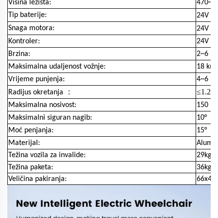
Visina ležišta:
470~62
Tip baterije:
24V 12
Snaga motora:
24V /
Kontroler:
24V / 
Brzina:
2~6 k
Maksimalna udaljenost vožnje:
18 km 
Vrijeme punjenja:
4~6 sa
：
≤1.2
Radijus okretanja
m
Maksimalna nosivost:
150 kg
Maksimalni siguran nagib:
10°
Moć penjanja:
15°
Materijal:
Alumin
Težina vozila za invalide:
29kg
Težina paketa:
36kg
Veličina pakiranja:
66x47