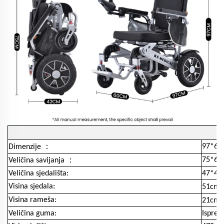
：
97*63
Dimenzije
：
75*63
Veličina savijanja
Veličina sjedališta:
47*47
Visina sjedala:
51cm
Visina rameša:
21cm
Veličina guma:
Ispred 