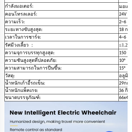
กำลังมอเตอร์:
มอเตอร
คอนโทรลเลอร์:
24V / 
ความเร็ว:
2~6 กม
ระยะทางขับสูงสุด:
18 กม.
เวลาในการชาร์จ:
4~6 ชั
：
≤1.2
รัศมีวงเลี้ยว
m
ความจุการบรรทุกสูงสุด:
150 ก
ความชันสูงสุดที่ปลอดภัย:
10°
ความสามารถในการปีนขึ้น:
15°
วัสดุ:
อลูมิเ
น้ำหนักเก้าอี้รถเข็น:
29กก
น้ำหนักแพ็คเกจ:
36 กิโ
ขนาดบรรจุภัณฑ์:
66x47