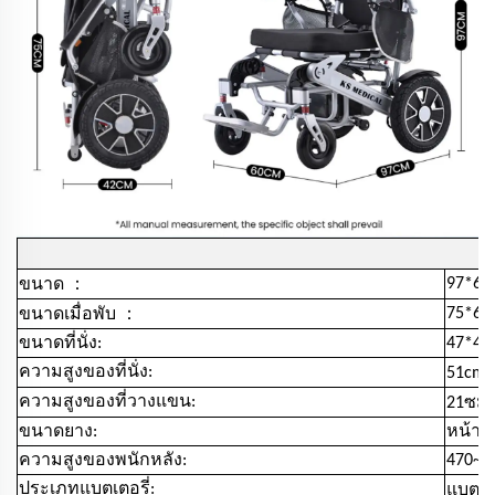
：
97*63
ขนาด
：
75*63
ขนาดเมื่อพับ
ขนาดที่นั่ง:
47*47
ความสูงของที่นั่ง:
51cm
ความสูงของที่วางแขน:
21ซม
ขนาดยาง:
หน้า 8
ความสูงของพนักหลัง:
470~6
ประเภทแบตเตอรี่:
แบตเตอ