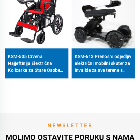
KSM-505 Crvena
KSM-613 Prenosni odjedljiv
Najjeftinija Električna
električni mobilni skuter za
Kolicarka za Stare Osobe
invalide za sve terene s
Složiva Kolicarka sa
udaljenim upravljanjem
Motorom od 500W
NEWSLETTER
MOLIMO OSTAVITE PORUKU S NAMA