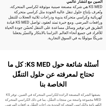
تشار عالمي
KS  هي شركة مصنعة صينية موثوقة لكراسي المتحركة،
اج حلول تنقل عالية الجودة مثل كراسي متحركة
راسي متحركة يدوية ودراجات ثلاثية العجلات للتنقل
ورافعات المرضى. ومع خبرة تمتد لعقود، تواصل KS MED قيادة
وفير وسائل مساعدة على التنقل تُحسّن جودة الحياة
يع أنحاء العالم. التزامنا بالابتكار والتميّز يجعلنا
ًا به في السوق التجارية.
أسئلة شائعة حول KS MED: كل ما
ج لمعرفته عن حلول التنقّل
الخاصة بنا
بصفتها الشركة المصنعة الرائدة للكراسي المتحركة في الصين، توفر KS
وعة واسعة من منتجات التنقّل، بما في ذلك الكراسي المتحركة
الكراسي المتحركة اليدوية ودراجات التنقّل ورافعات المرضى.