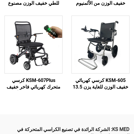
ن من الألمنيوم
للطي خفيف الوزن مصنوع
الرخيص KSM-506P مع
من ألياف الكربون طراز
لا فرش وبطارية
Ksm-507 مع محرك بدون
6A/10
فرش بقوة 200 واط
للاستخدام أثناء السفر
KSM-605 كرسي كهربائي
KSM-607Plus كرسي
خفيف الوزن للغاية يزن 13.5
متحرك كهربائي فاخر خفيف
ع من الألمنيوم
الوزن قابل للطي من ألياف
ل للطي ومتين مع
الكربون مع بطارية ليثيوم
رية ليثيوم
سعة 12AH و20AH للمعاقين
KS : الشركة الرائدة في تصنيع الكراسي المتحركة في