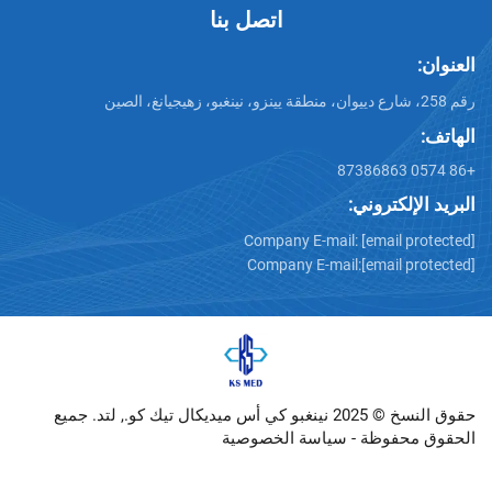
اتصل بنا
تروني:
Company E-mail:
[emai
Company E-mail:
[emai
حقوق النسخ © 2025 نينغبو كي أس ميديكال تيك كو., لتد. جميع
وظة -
سياسة الخصوصية