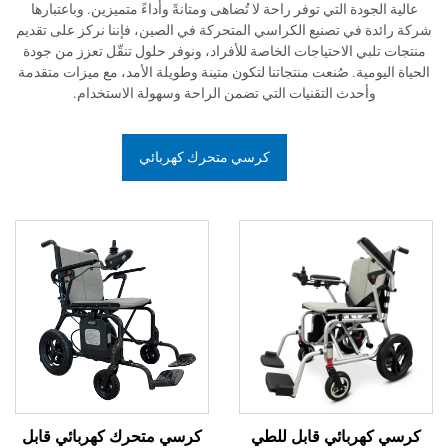
ة التي توفر راحة لا تُضاهى ومتانةً وأداءً متميزين. وباعتبارها
ي تصنيع الكراسي المتحركة في الصين، فإننا نركز على تقديم
الاحتياجات الخاصة للأفراد، ونوفر حلول تنقّل تعزز من جودة
ة. صُنعت منتجاتنا لتكون متينة وطويلة الأمد، مع ميزات متقدمة
دث التقنيات التي تضمن الراحة وسهولة الاستخدام.
كرسي متحرك كهربائي
بائي قابل للطي
كرسي متحرك كهربائي قابل