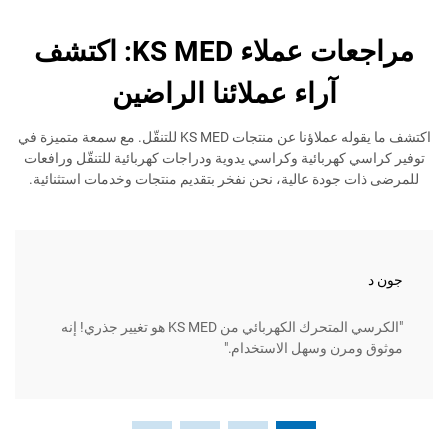
مراجعات عملاء KS MED: اكتشف
آراء عملائنا الراضين
اكتشف ما يقوله عملاؤنا عن منتجات KS MED للتنقّل. مع سمعة متميزة في
 كهربائية وكراسي يدوية ودراجات كهربائية للتنقّل ورافعات
 جودة عالية، نحن نفخر بتقديم منتجات وخدمات استثنائية.
سارة ل.
"الكرسي المتحرك الكهربائي من KS MED هو تغيير جذري! إنه
مرن وسهل الاستخدام."
إنها متي