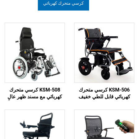
كرسي متحرك كهربائي
KSM-506 كرسي متحرك
KSM-508 كرسي متحرك
قابل للطي خفيف
كهربائي مع مسند ظهر عالٍ
ع سعر منخفض
يمكن ضبطه من 90-160/180
درجة ومسند للأرجل كرسي
متحرك يدوي قابل للطي
والانحناء