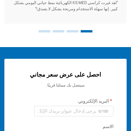
"لقد غيرت كراسي KS MED الكهربائية نمط حياتي اليومي بشكل
"التحمل
ها سهلة الاستخدام ومريحة بشكل لا يصدق!"
على توقع
احصل على عرض سعر مجاني
سيتصل بك ممثلنا قريبًا.
ريد الإلكتروني
0/1
م