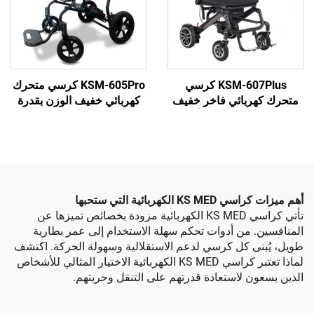
KSM-607Plus كرسي
KSM-605Pro كرسي متحرك
بائي فاخر خفيف
كهربائي خفيف الوزن بقدرة
ل للطي من ألياف
14.5 كجم يمكن استخدامه في
ع بطارية ليثيوم
الطائرات للمعاقين وكبار
السن، مع بطارية ليثيوم سعة
6AH/10AH
ربائية التي ستحبها
تأتي كراسي KS MED الكهربائية مزودة بخصائص تميزها عن
من أدوات تحكم سهلة الاستخدام إلى عمر بطارية
 كل كرسي لدعم الاستقلالية وسهولة الحركة. اكتشف
لماذا تعتبر كراسي KS MED الكهربائية الاختيار المثالي للأشخاص
 لاستعادة قدرتهم على التنقل وحريتهم.