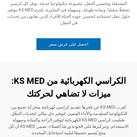
وتحسين التنقل. مصنوعة بتكنولوجيا حديثة، توفر كل كرسي
تشغيلًا سلسًا، ومتانة طويلة، وسهولة في المناورة. تلتزم KS MED بتوفير
تثنائية لتحسين جودة الحياة للأفراد الذين يعانون من تحديات
في التنقل.
احصل على عرض سعر
الكراسي الكهربائية من KS MED:
يزات لا تضاهي لحركتك
تُعرب KS MED عن فخرها بتقديم كراسي كهربائية متحركة تجمع بين
 المتقدمة والأداء المتميز، لتوفير حل مثالي لتحديات التنقّل.
صُمّمت كراسي KS MED الكهربائية لتوفير الراحة والمتانة وسهولة
الاستخدام. وبتركيزها على الجودة ورضا العملاء، تضمن KS MED أن كل
منتج يُصمم خصيصًا لتلبية احتياجاتك المحددة.