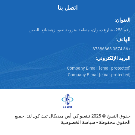
اتصل بنا
تروني:
Company E-mail:
[emai
Company E-mail:
[emai
حقوق النسخ © 2025 نينغبو كي أس ميديكال تيك كو., لتد. جميع
وظة -
سياسة الخصوصية