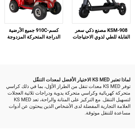
KSM-908 مصنع ذكي سعر
كسم-910C جميع الأرضية
ي لذوي الاحتياجات
الدراجة المتحركة المزدوجة
الحركة الكرسي
مقعد ثقيل 4 عجلات الدراجة
لكهربائي الأفضل
المتحركة الكهربائية للشيوخ
موضة للمسنين
وكبار السن
توفر KS MED معدات تنقل من الطراز الأوّل، بما في ذلك كراسي
ائية وكراسي متحركة يدوية ودراجات ثلاثية العجلات
لتسهيل التنقل. مع التركيز على المتانة والراحة، تعد KS MED
جارية المفضلة لدى الأشخاص الذين يبحثون عن أدوات
قل موثوقة.