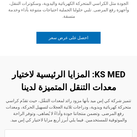
 الكراسي المتحركة الكهربائية واليدوية، وسكوترات التنقل،
المرضى. تلبي حلولنا الجملية احتياجات متنوعة بأداء وخدمة
متسقة.
احصل على عرض سعر
KS MED: المزايا الرئيسية لاختيار
دات التنقل المتميزة لدينا
ي إس ميد بأنها مزود رائد لمعدات التنقّل، حيث تقدّم كراسي
ئية ويدوية، ودراجات ثلاثية العجلات لتسهيل الحركة، ومعدات
ضى. وتضمن منتجاتنا جودة وأداءً لا يُضاهى، وتوفر الراحة
 للمستخدمين. فيما يلي أبرز أربع مزايا لاختيار كي إس ميد.