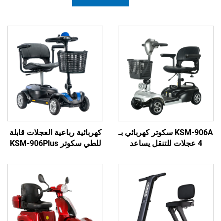
KSM-906A سكوتر كهربائي بـ
كهربائية رباعية العجلات قابلة
ت للتنقل يساعد
للطي سكوتر KSM-906Plus
ذوي الاحتياجات
مotorized أفضل سكوتر جديد
كبار السن أثناء
بعجلات عريضة لذوي
السفر
الاحتياجات الخاصة مع محرك
500 واط للبيع لكبار السن