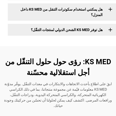
هل يمكنني استخدام سكوترات التنقل من KS MED داخل
؟
جات التنقّل؟
KS MED: رؤى حول حلول التنقّل من
أجل استقلالية محسّنة
ع بأحدث الاتجاهات والابتكارات في معدات التنقّل. يوفّر مدوّنة
KS ME معلومات قيّمة عن مجموعة منتجاتنا، بما في ذلك الكراسي
ة المتحركة، والكراسي المتحركة اليدوية، ودراجات التنقّل،
رضى. اكتشف كيف يمكن لحلولنا أن تحسّن من حركيتك وجودة
حياتك.