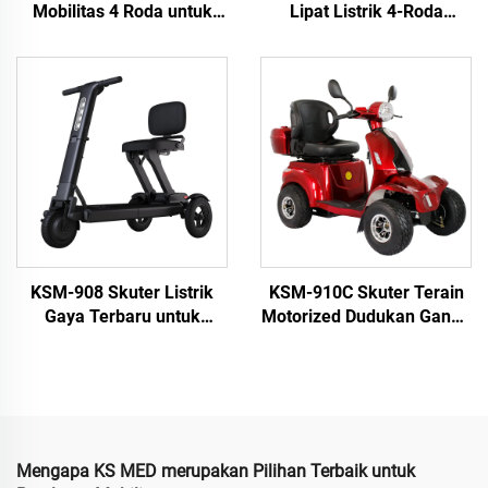
Mobilitas 4 Roda untuk
Lipat Listrik 4-Roda
Penggunaan Perjalanan
Terbaru dengan Roda
oleh Orang Tua dan
Lebar dan Mesin 500W
Penyandang Disabilitas
untuk Kaum Lanjut Usia
KSM-908 Skuter Listrik
KSM-910C Skuter Terain
Gaya Terbaru untuk
Motorized Dudukan Ganda
Lansia, Harga Pabrik
Tugas Berat 4 Roda Skuter
Cerdas yang Dapat Dilipat
Mobilitas Listrik untuk
untuk Orang Disabilitas
Lansia dan Orang Tua
Mengapa KS MED merupakan Pilihan Terbaik untuk