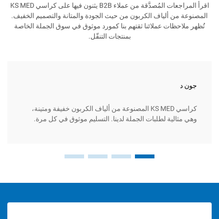
اقرأ المراجعات المُصدَّقة من عملاء B2B يثنون فيها على كراسي KS MED
 ألياف الكربون من حيث الجودة والمتانة والتصميم الخفيف.
ظات عملائنا ثقتهم بنا كمورد موثوق في سوق الجملة الخاصة
بمنتجات التنقّل.
ماريا س
كراسي KS MED المصنوعة من ألياف الكربون خفيفة ومتينة،
ية لطلبات الجملة لدينا. التسليم موثوق في كل مرة.
عملاؤنا 