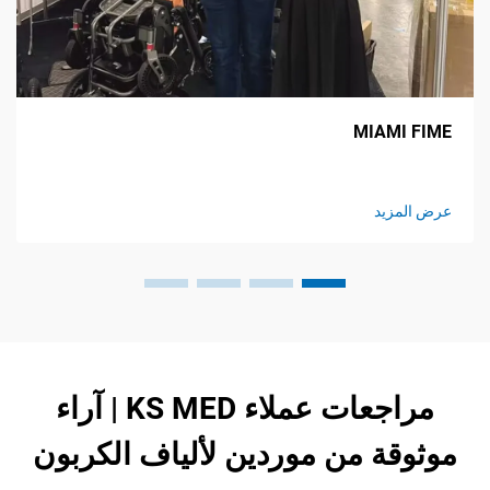
CMEF
MIAM
يد
عرض المز
مراجعات عملاء KS MED | آراء
ة من موردين لألياف الكربون