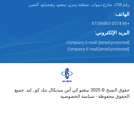
تروني:
Company E-mail:
[emai
Company E-mail:
[emai
حقوق النسخ © 2025 نينغبو كي أس ميديكال تيك كو., لتد. جميع
وظة -
سياسة الخصوصية