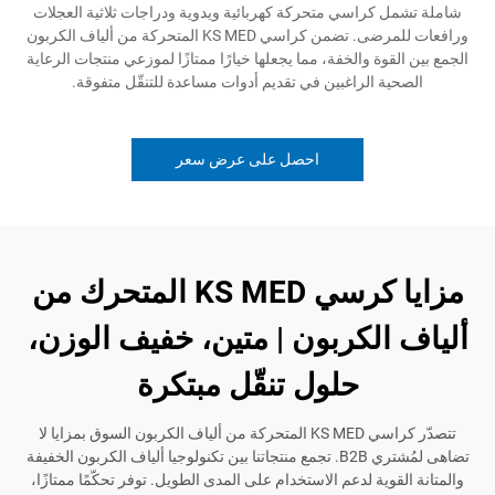
 كراسي متحركة كهربائية ويدوية ودراجات ثلاثية العجلات
ورافعات للمرضى. تضمن كراسي KS MED المتحركة من ألياف الكربون
قوة والخفة، مما يجعلها خيارًا ممتازًا لموزعي منتجات الرعاية
ية الراغبين في تقديم أدوات مساعدة للتنقّل متفوقة.
احصل على عرض سعر
مزايا كرسي KS MED المتحرك من
الكربون | متين، خفيف الوزن،
حلول تنقّل مبتكرة
تتصدّر كراسي KS MED المتحركة من ألياف الكربون السوق بمزايا لا
تضاهى لمُشتري B2B. تجمع منتجاتنا بين تكنولوجيا ألياف الكربون الخفيفة
قوية لدعم الاستخدام على المدى الطويل. توفر تحكّمًا ممتازًا،