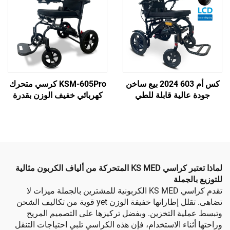
كس أم 603 2024 بيع ساخن
KSM-605Pro كرسي متحرك
ية قابلة للطي
كهربائي خفيف الوزن بقدرة
كرسي المتحرك
14.5 كجم يمكن استخدامه في
لمحمول الكرسي
الطائرات للمعاقين وكبار
لكهربائي الخفيف
السن، مع بطارية ليثيوم سعة
القوي
6AH/10AH
لماذا تعتبر كراسي KS MED المتحركة من ألياف الكربون مثالية
ملة
تقدم كراسي KS MED الكربونية للمشترين بالجملة ميزات لا
تضاهى. تقلل إطاراتها خفيفة الوزن yet قوية من تكاليف الشحن
 التخزين. وبفضل تركيزها على التصميم المريح
ء الاستخدام، فإن هذه الكراسي تلبي احتياجات التنقل