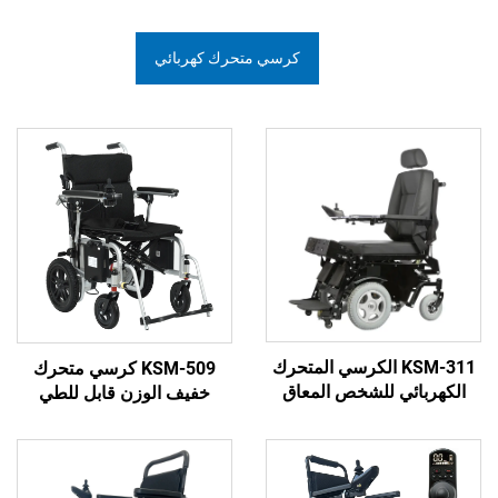
كرسي متحرك كهربائي
KSM-31 الكرسي المتحرك
KSM-509 كرسي متحرك
ي للشخص المعاق
خفيف الوزن قابل للطي
وقوف والانخفاض
ومجهز لمتحدي الإعاقة مع
متحرك للمعاقين
بطارية ليثيوم سعتها 12AH
وزنه فقط 16.5 كجم