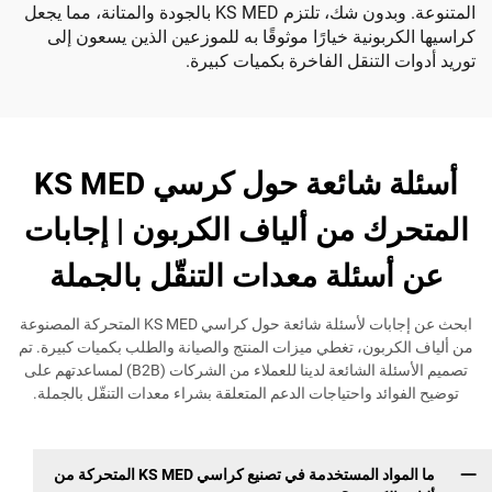
المتنوعة. وبدون شك، تلتزم KS MED بالجودة والمتانة، مما يجعل
بونية خيارًا موثوقًا به للموزعين الذين يسعون إلى
التنقل الفاخرة بكميات كبيرة.
أسئلة شائعة حول كرسي KS MED
ك من ألياف الكربون | إجابات
سئلة معدات التنقّل بالجملة
ابحث عن إجابات لأسئلة شائعة حول كراسي KS MED المتحركة المصنوعة
ربون، تغطي ميزات المنتج والصيانة والطلب بكميات كبيرة. تم
تصميم الأسئلة الشائعة لدينا للعملاء من الشركات (B2B) لمساعدتهم على
ئد واحتياجات الدعم المتعلقة بشراء معدات التنقّل بالجملة.
ما المواد المستخدمة في تصنيع كراسي KS MED المتحركة من