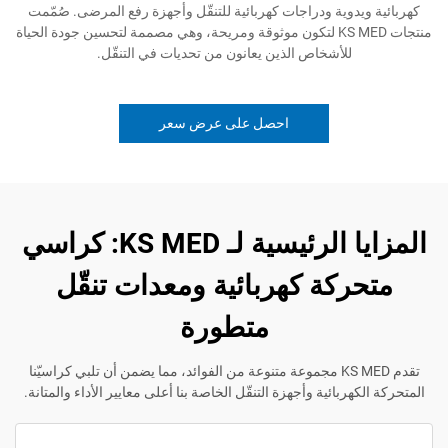
دوية ودراجات كهربائية للتنقّل وأجهزة رفع المرضى. صُمّمت
منتجات KS MED لتكون موثوقة ومريحة، وهي مصممة لتحسين جودة الحياة
للأشخاص الذين يعانون من تحديات في التنقّل.
احصل على عرض سعر
المزايا الرئيسية لـ KS MED: كراسي
ركة كهربائية ومعدات تنقّل
متطورة
تقدم KS MED مجموعة متنوعة من الفوائد، مما يضمن أن تلبي كراسيّنا
هربائية وأجهزة التنقّل الخاصة بنا أعلى معايير الأداء والمتانة.