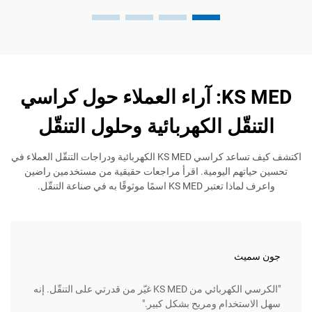
KS MED: آراء العملاء حول كراسي
قّل الكهربائية وحلول التنقّل
اكتشف كيف تساعد كراسي KS MED الكهربائية ودراجات التنقّل العملاء في
تهم اليومية. اقرأ مراجعات حقيقية من مستخدمين راضين
KS M اسمًا موثوقًا به في صناعة التنقّل.
يث
جان دو
"الكرسي الكهربائي من KS MED غيّر من قدرتي على التنقّل. إنه
ستخدام ومريح بشكل كبير."
إنها متي