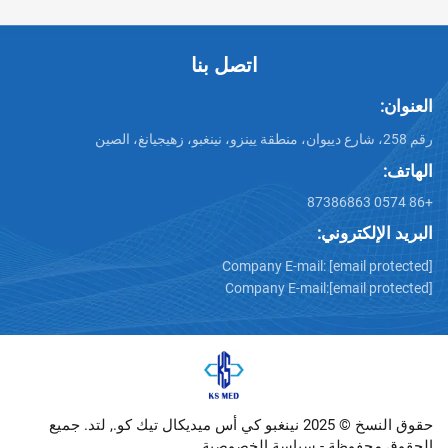
اتصل بنا
تروني:
Company E-mail:
[emai
Company E-mail:
[emai
حقوق النسخ © 2025 نينغبو كي أس ميديكال تيك كو., لتد. جميع
وظة -
سياسة الخصوصية