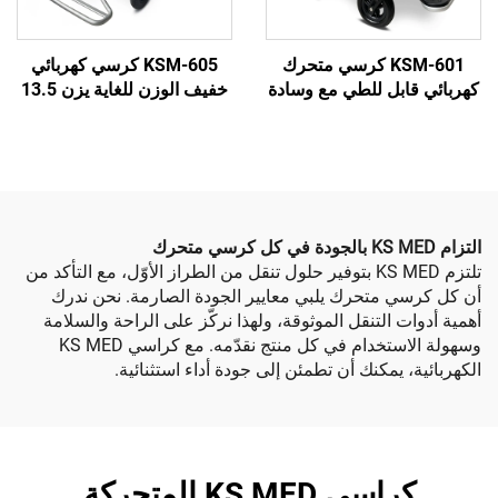
KSM-601 كرسي متحرك
KSM-605 كرسي كهربائي
بل للطي مع وسادة
خفيف الوزن للغاية يزن 13.5
س مضاد للقرح مع
كجم مصنوع من الألمنيوم
كم عن بعد
للسفر، قابل للطي ومتين مع
بطارية ليثيوم
تلتزم KS MED بتوفير حلول تنقل من الطراز الأوّل، مع التأكد من
 متحرك يلبي معايير الجودة الصارمة. نحن ندرك
التنقل الموثوقة، ولهذا نركّز على الراحة والسلامة
وسهولة الاستخدام في كل منتج نقدّمه. مع كراسي KS MED
يمكنك أن تطمئن إلى جودة أداء استثنائية.
كراسي KS MED المتحركة