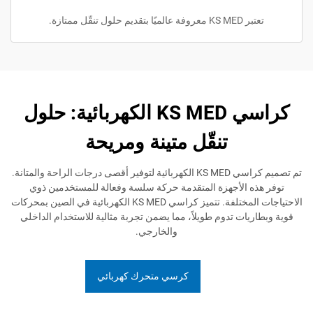
يم حلول تنقّل ممتازة.
كراسي KS MED الكهربائية: حلول
تنقّل متينة ومريحة
تم تصميم كراسي KS MED الكهربائية لتوفير أقصى درجات الراحة والمتانة.
 الأجهزة المتقدمة حركة سلسة وفعالة للمستخدمين ذوي
الاحتياجات المختلفة. تتميز كراسي KS MED الكهربائية في الصين بمحركات
ات تدوم طويلاً، مما يضمن تجربة مثالية للاستخدام الداخلي
والخارجي.
كرسي متحرك كهربائي