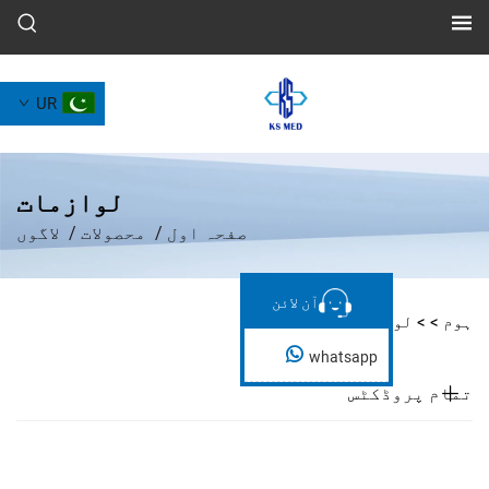
UR
لوازمات
صفحہ اول
/
محصولات
/
لاگوں
آن لائن
آن لائن
ازمات
whatsapp
ڈکٹس