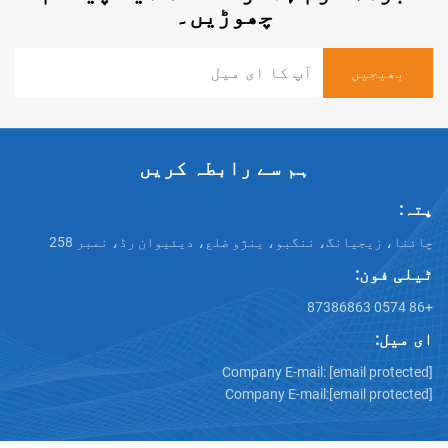
چھوڑیں۔
ہم سے رابطہ کریں
انگ، ننگبو، ینژو ضلع، دیئیوان رڈ، نمبر 258
Company E-mail:
[emai
Company E-mail:
[emai