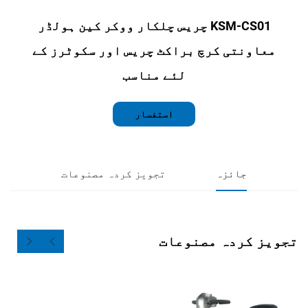
KSM-CS01 چریس چلکار ووکر کین ہولڈر
تی کرچ براکٹ چریس اور سکوٹرز کے
لئے مناسب
استفسار
جائزہ
تجویز کردہ مصنوعات
ردہ مصنوعات