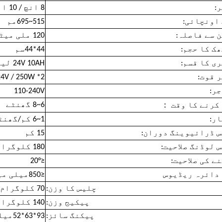
:
8 انچ / 10 انچ
اونچائی:
515~695مم
 سے فاصلہ:
120 ملی میٹر
ک کا حجم:
44*44سم
ی کا قسم:
24V 10AH لیتھیم بیٹری
 قوت:
24V / 250W *2 پیس موتا
ر:
110-240V
：
6~8 گھنٹے
کرنے کا وقت
ر:
1~6 کم/گھنٹہ
 ڈرائیوینگ دوران:
15 کم
 لوڈنگ صلاحیت:
180 کلوگرام
ے کی صلاحیت:
≤20°
دائرہ ریڈیوس
≤850میلی میٹر
چلیس کا وزن:
70 کلوگرام
پیکیج وزن:
140 کلوگرام
پیکنگ سائز:
93*63*52میلی میٹر / 72*63*60سینٹی میٹر