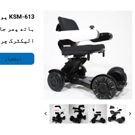
-613
ہاتھ پھر جا
الیکٹرک چرل
استفسار