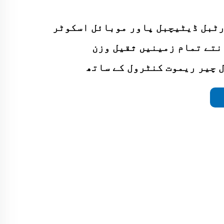
KSM پورٹبل ڈیٹیچبل پاور موبائل اسکوٹر
نتے تمام زمینیں ثقیل وزن
 چیر ریموت کنٹرول کے ساتھ