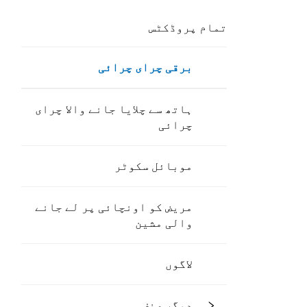
تمام پروڈکٹس
برقی چرای چرائی
ہاتھ سے چلایا جانے والا چرای
چرائی
موبائل سکوٹر
مریض کو اونچائی پر لے جانے
والی مشین
لاگوں
دیگر صنف