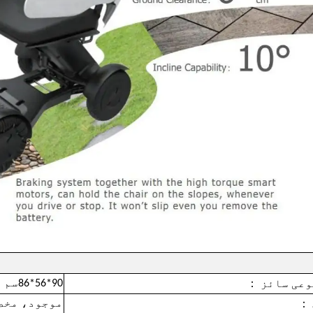
：
90*56*86سم
وعی سائز
：
موجود، مخص