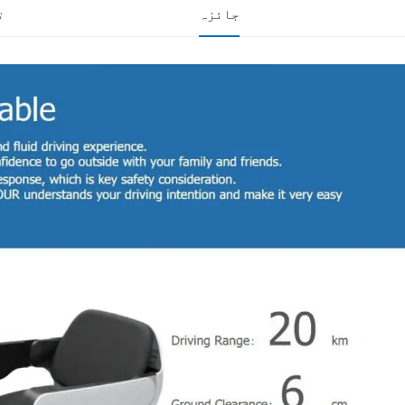
جائزہ
ت