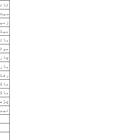
ٹائر
سیٹ 
زمین
بیٹھ
باتر
موٹر
چارج
بار 
رفتا
ماکس
ماکس
چڑھن
نیم 