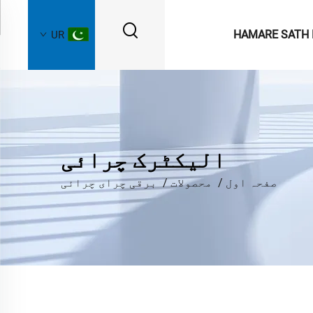
HAMARE SATH 
UR
الیکٹرک چرائی
صفحہ اول
/
محصولات
/
برقی چرای چرائی