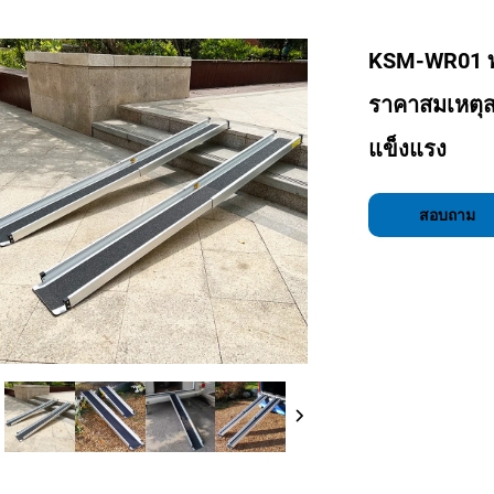
KSM-WR01 ท
ราคาสมเหตุ
แข็งแรง
สอบถาม