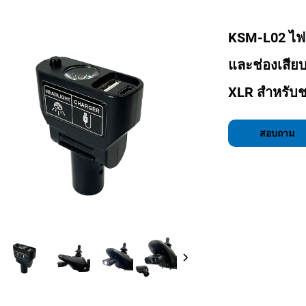
KSM-L02 ไฟห
และช่องเสียบ
XLR สำหรับช
สอบถาม